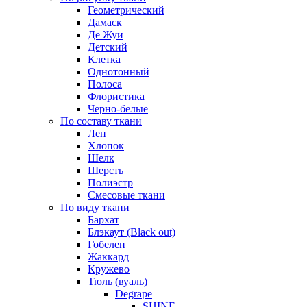
Геометрический
Дамаск
Де Жуи
Детский
Клетка
Однотонный
Полоса
Флористика
Черно-белые
По составу ткани
Лен
Хлопок
Шелк
Шерсть
Полиэстр
Смесовые ткани
По виду ткани
Бархат
Блэкаут (Black out)
Гобелен
Жаккард
Кружево
Тюль (вуаль)
Degrape
SHINE