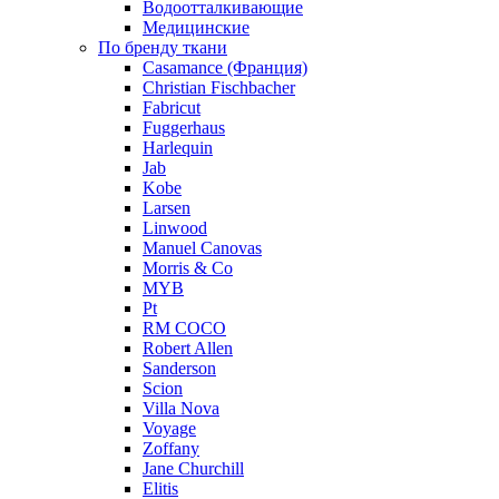
Водоотталкивающие
Медицинские
По бренду ткани
Casamance (Франция)
Christian Fischbacher
Fabricut
Fuggerhaus
Harlequin
Jab
Kobe
Larsen
Linwood
Manuel Canovas
Morris & Co
MYB
Pt
RM COCO
Robert Allen
Sanderson
Scion
Villa Nova
Voyage
Zoffany
Jane Churchill
Elitis