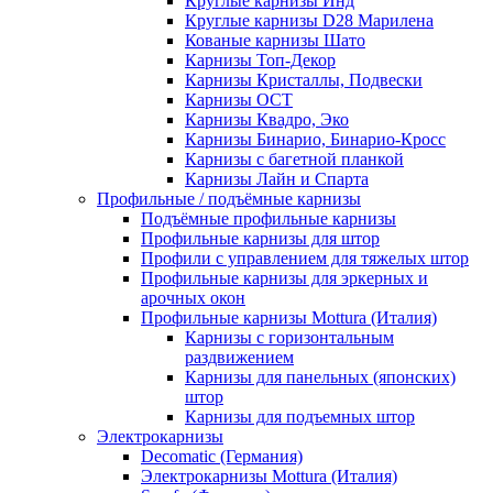
Круглые карнизы Инд
Круглые карнизы D28 Марилена
Кованые карнизы Шато
Карнизы Топ-Декор
Карнизы Кристаллы, Подвески
Карнизы ОСТ
Карнизы Квадро, Эко
Карнизы Бинарио, Бинарио-Кросс
Карнизы с багетной планкой
Карнизы Лайн и Спарта
Профильные / подъёмные карнизы
Подъёмные профильные карнизы
Профильные карнизы для штор
Профили с управлением для тяжелых штор
Профильные карнизы для эркерных и
арочных окон
Профильные карнизы Mottura (Италия)
Карнизы с горизонтальным
раздвижением
Карнизы для панельных (японских)
штор
Карнизы для подъемных штор
Электрокарнизы
Decomatic (Германия)
Электрокарнизы Mottura (Италия)