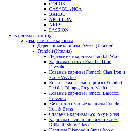
COLOS
CASABLANCA
BARBO
APOLLON
ARES
PASSION
Карнизы для штор
Декоративные карнизы
Деревянные карнизы Decora (Италия)
Frandoli (Италия)
Деревянные карнизы Frandoli Wood
Карнизы из кожи Frandoli Drop
Rivestito
Кованые карнизы Frandoli Class Iron и
Ponte Vecchio
Кованые железные карнизы Frandoli
Dei dell'Olimpo, Fregio, Merletti
Кованые карнизы Frandoli Barocco,
Provenca
Железно-латунные карнизы Frandoli
Iron & Brass
Стальные карнизы Eco, Sky и Steel
Карнизы с венецианским стеклом
Brillanti, Shiny Glass
Карнизы Diamond и Strass Iron с