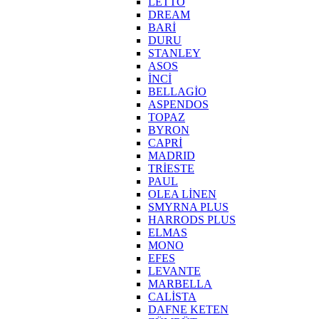
LETTO
DREAM
BARİ
DURU
STANLEY
ASOS
İNCİ
BELLAGİO
ASPENDOS
TOPAZ
BYRON
CAPRİ
MADRID
TRİESTE
PAUL
OLEA LİNEN
SMYRNA PLUS
HARRODS PLUS
ELMAS
MONO
EFES
LEVANTE
MARBELLA
CALİSTA
DAFNE KETEN