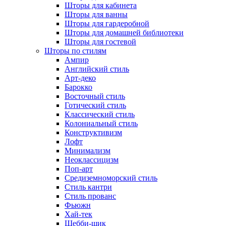
Шторы для кабинета
Шторы для ванны
Шторы для гардеробной
Шторы для домашней библиотеки
Шторы для гостевой
Шторы по стилям
Ампир
Английский стиль
Арт-деко
Барокко
Восточный стиль
Готический стиль
Классический стиль
Колониальный стиль
Конструктивизм
Лофт
Минимализм
Неоклассицизм
Поп-арт
Средиземноморский стиль
Стиль кантри
Стиль прованс
Фьюжн
Хай-тек
Шебби-шик