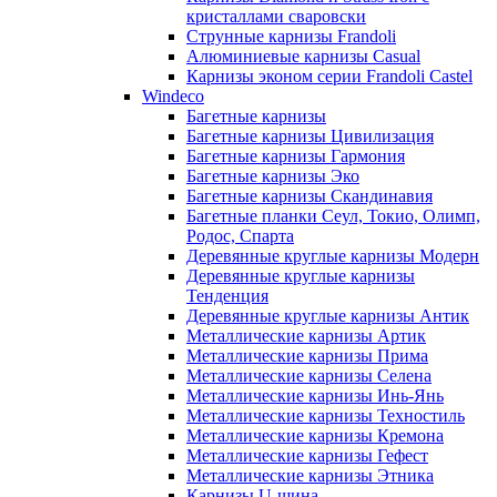
кристаллами сваровски
Струнные карнизы Frandoli
Алюминиевые карнизы Casual
Карнизы эконом серии Frandoli Castel
Windeco
Багетные карнизы
Багетные карнизы Цивилизация
Багетные карнизы Гармония
Багетные карнизы Эко
Багетные карнизы Скандинавия
Багетные планки Сеул, Токио, Олимп,
Родос, Спарта
Деревянные круглые карнизы Модерн
Деревянные круглые карнизы
Тенденция
Деревянные круглые карнизы Антик
Металлические карнизы Артик
Металлические карнизы Прима
Металлические карнизы Селена
Металлические карнизы Инь-Янь
Металлические карнизы Техностиль
Металлические карнизы Кремона
Металлические карнизы Гефест
Металлические карнизы Этника
Карнизы U-шина