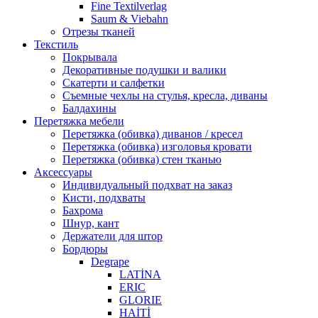
Fine Textilverlag
Saum & Viebahn
Отрезы тканей
Текстиль
Покрывала
Декоративные подушки и валики
Скатерти и салфетки
Cъемные чехлы на стулья, кресла, диваны
Балдахины
Перетяжка мебели
Перетяжка (обивка) диванов / кресел
Перетяжка (обивка) изголовья кровати
Перетяжка (обивка) стен тканью
Аксессуары
Индивидуальный подхват на заказ
Кисти, подхваты
Бахрома
Шнур, кант
Держатели для штор
Бордюры
Degrape
LATİNA
ERIC
GLORIE
HAİTİ