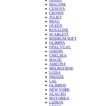
OPERA
MALONE
CENOVA
CROWN
JULIET
PRAG
QUEEN
ROSALINE
SCARLETT
BODRUM SOFT
OLİMPİA
OPAL VUAL
JARDIN
CHELSEA
MAGİC
AMETİST
MELBOURNE
LUISA
FRENZE
LAL
OLİMPOS
NEW YORK
ALAÇATI
MAYORKA
LIZBON