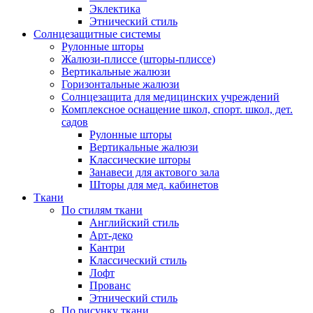
Эклектика
Этнический стиль
Солнцезащитные системы
Рулонные шторы
Жалюзи-плиссе (шторы-плиссе)
Вертикальные жалюзи
Горизонтальные жалюзи
Солнцезащита для медицинских учреждений
Комплексное оснащение школ, спорт. школ, дет.
садов
Рулонные шторы
Вертикальные жалюзи
Классические шторы
Занавеси для актового зала
Шторы для мед. кабинетов
Ткани
По стилям ткани
Английский стиль
Арт-деко
Кантри
Классический стиль
Лофт
Прованс
Этнический стиль
По рисунку ткани