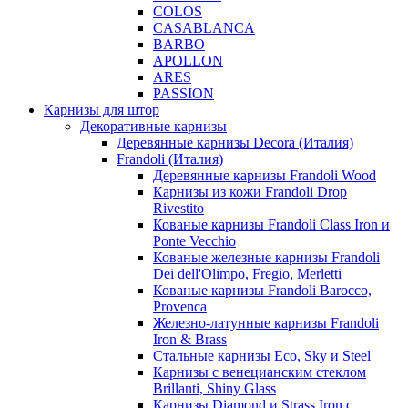
COLOS
CASABLANCA
BARBO
APOLLON
ARES
PASSION
Карнизы для штор
Декоративные карнизы
Деревянные карнизы Decora (Италия)
Frandoli (Италия)
Деревянные карнизы Frandoli Wood
Карнизы из кожи Frandoli Drop
Rivestito
Кованые карнизы Frandoli Class Iron и
Ponte Vecchio
Кованые железные карнизы Frandoli
Dei dell'Olimpo, Fregio, Merletti
Кованые карнизы Frandoli Barocco,
Provenca
Железно-латунные карнизы Frandoli
Iron & Brass
Стальные карнизы Eco, Sky и Steel
Карнизы с венецианским стеклом
Brillanti, Shiny Glass
Карнизы Diamond и Strass Iron с