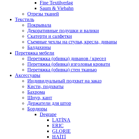
Fine Textilverlag
Saum & Viebahn
Отрезы тканей
Текстиль
Покрывала
Декоративные подушки и валики
Скатерти и салфетки
Cъемные чехлы на стулья, кресла, диваны
Балдахины
Перетяжка мебели
Перетяжка (обивка) диванов / кресел
Перетяжка (обивка) изголовья кровати
Перетяжка (обивка) стен тканью
Аксессуары
Индивидуальный подхват на заказ
Кисти, подхваты
Бахрома
Шнур, кант
Держатели для штор
Бордюры
Degrape
LATİNA
ERIC
GLORIE
HAİTİ