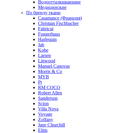
Водоотталкивающие
Медицинские
По бренду ткани
Casamance (Франция)
Christian Fischbacher
Fabricut
Fuggerhaus
Harlequin
Jab
Kobe
Larsen
Linwood
Manuel Canovas
Morris & Co
MYB
Pt
RM COCO
Robert Allen
Sanderson
Scion
Villa Nova
Voyage
Zoffany
Jane Churchill
Elitis