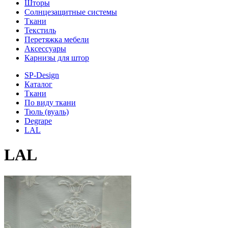
Шторы
Солнцезащитные системы
Ткани
Текстиль
Перетяжка мебели
Аксессуары
Карнизы для штор
SP-Design
Каталог
Ткани
По виду ткани
Тюль (вуаль)
Degrape
LAL
LAL