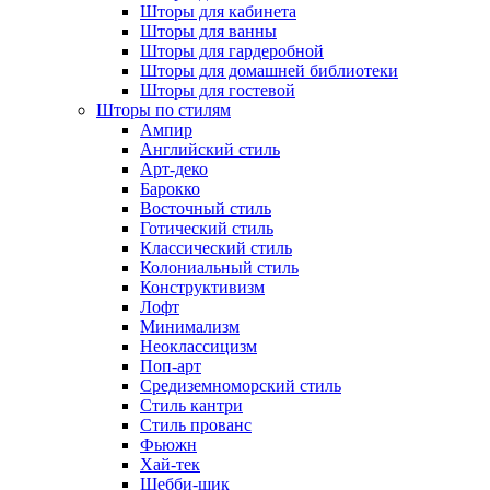
Шторы для кабинета
Шторы для ванны
Шторы для гардеробной
Шторы для домашней библиотеки
Шторы для гостевой
Шторы по стилям
Ампир
Английский стиль
Арт-деко
Барокко
Восточный стиль
Готический стиль
Классический стиль
Колониальный стиль
Конструктивизм
Лофт
Минимализм
Неоклассицизм
Поп-арт
Средиземноморский стиль
Стиль кантри
Стиль прованс
Фьюжн
Хай-тек
Шебби-шик