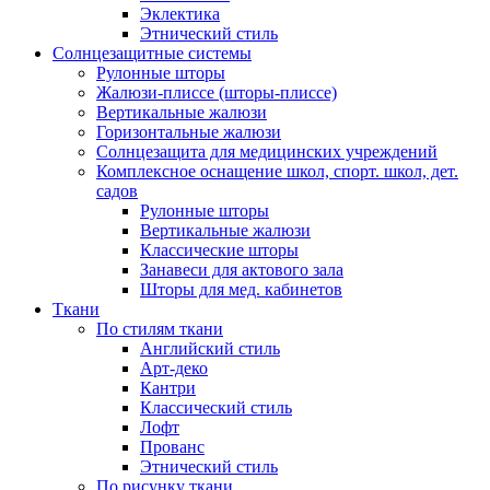
Эклектика
Этнический стиль
Солнцезащитные системы
Рулонные шторы
Жалюзи-плиссе (шторы-плиссе)
Вертикальные жалюзи
Горизонтальные жалюзи
Солнцезащита для медицинских учреждений
Комплексное оснащение школ, спорт. школ, дет.
садов
Рулонные шторы
Вертикальные жалюзи
Классические шторы
Занавеси для актового зала
Шторы для мед. кабинетов
Ткани
По стилям ткани
Английский стиль
Арт-деко
Кантри
Классический стиль
Лофт
Прованс
Этнический стиль
По рисунку ткани