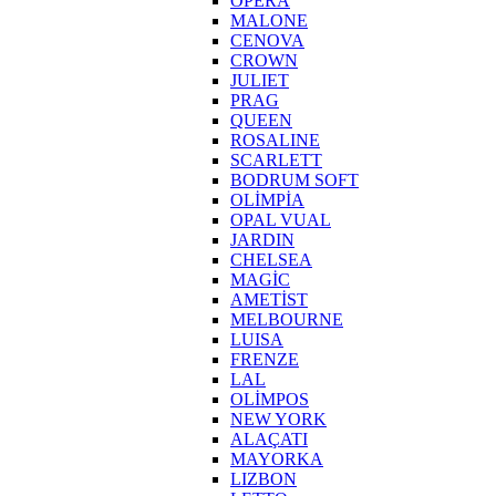
OPERA
MALONE
CENOVA
CROWN
JULIET
PRAG
QUEEN
ROSALINE
SCARLETT
BODRUM SOFT
OLİMPİA
OPAL VUAL
JARDIN
CHELSEA
MAGİC
AMETİST
MELBOURNE
LUISA
FRENZE
LAL
OLİMPOS
NEW YORK
ALAÇATI
MAYORKA
LIZBON