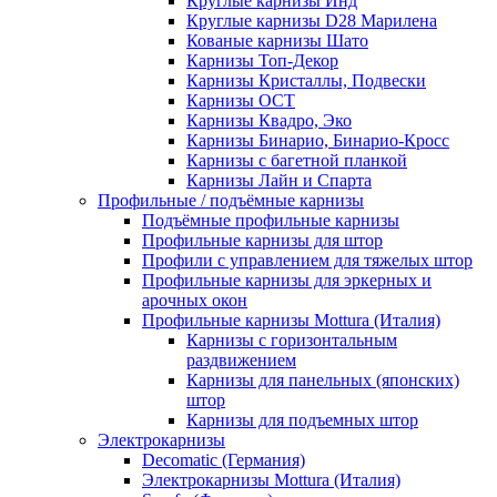
Круглые карнизы Инд
Круглые карнизы D28 Марилена
Кованые карнизы Шато
Карнизы Топ-Декор
Карнизы Кристаллы, Подвески
Карнизы ОСТ
Карнизы Квадро, Эко
Карнизы Бинарио, Бинарио-Кросс
Карнизы с багетной планкой
Карнизы Лайн и Спарта
Профильные / подъёмные карнизы
Подъёмные профильные карнизы
Профильные карнизы для штор
Профили с управлением для тяжелых штор
Профильные карнизы для эркерных и
арочных окон
Профильные карнизы Mottura (Италия)
Карнизы с горизонтальным
раздвижением
Карнизы для панельных (японских)
штор
Карнизы для подъемных штор
Электрокарнизы
Decomatic (Германия)
Электрокарнизы Mottura (Италия)