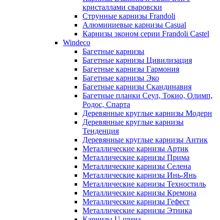
кристаллами сваровски
Струнные карнизы Frandoli
Алюминиевые карнизы Casual
Карнизы эконом серии Frandoli Castel
Windeco
Багетные карнизы
Багетные карнизы Цивилизация
Багетные карнизы Гармония
Багетные карнизы Эко
Багетные карнизы Скандинавия
Багетные планки Сеул, Токио, Олимп,
Родос, Спарта
Деревянные круглые карнизы Модерн
Деревянные круглые карнизы
Тенденция
Деревянные круглые карнизы Антик
Металлические карнизы Артик
Металлические карнизы Прима
Металлические карнизы Селена
Металлические карнизы Инь-Янь
Металлические карнизы Техностиль
Металлические карнизы Кремона
Металлические карнизы Гефест
Металлические карнизы Этника
Карнизы U-шина