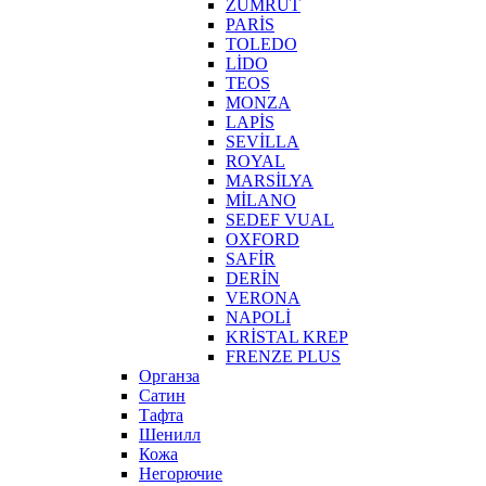
ZÜMRÜT
PARİS
TOLEDO
LİDO
TEOS
MONZA
LAPİS
SEVİLLA
ROYAL
MARSİLYA
MİLANO
SEDEF VUAL
OXFORD
SAFİR
DERİN
VERONA
NAPOLİ
KRİSTAL KREP
FRENZE PLUS
Органза
Сатин
Тафта
Шенилл
Кожа
Негорючие