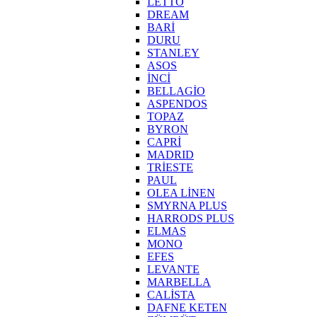
LETTO
DREAM
BARİ
DURU
STANLEY
ASOS
İNCİ
BELLAGİO
ASPENDOS
TOPAZ
BYRON
CAPRİ
MADRID
TRİESTE
PAUL
OLEA LİNEN
SMYRNA PLUS
HARRODS PLUS
ELMAS
MONO
EFES
LEVANTE
MARBELLA
CALİSTA
DAFNE KETEN