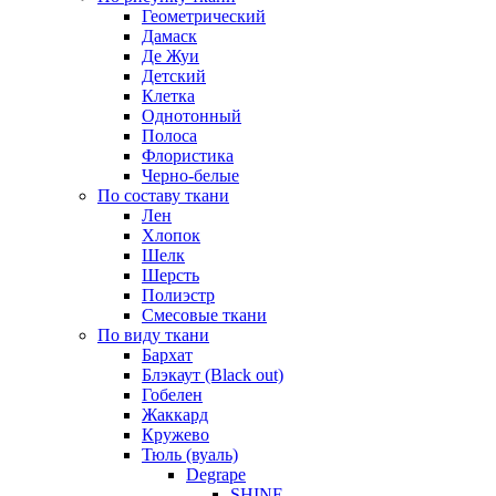
Геометрический
Дамаск
Де Жуи
Детский
Клетка
Однотонный
Полоса
Флористика
Черно-белые
По составу ткани
Лен
Хлопок
Шелк
Шерсть
Полиэстр
Смесовые ткани
По виду ткани
Бархат
Блэкаут (Black out)
Гобелен
Жаккард
Кружево
Тюль (вуаль)
Degrape
SHINE