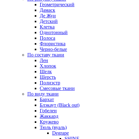
Геометрический
Дамаск
Де Жуи
Детский
Клетка
Однотонный
Полоса
Флористика
Черно-белые
По составу ткани
Лен
Хлопок
Шелк
Шерсть
Полиэстр
Смесовые ткани
По виду ткани
Бархат
Блэкаут (Black out)
Гобелен
Жаккард
Кружево
Тюль (вуаль)
Degrape
SHINE