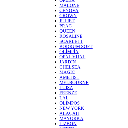
OPERA
MALONE
CENOVA
CROWN
JULIET
PRAG
QUEEN
ROSALINE
SCARLETT
BODRUM SOFT
OLİMPİA
OPAL VUAL
JARDIN
CHELSEA
MAGİC
AMETİST
MELBOURNE
LUISA
FRENZE
LAL
OLİMPOS
NEW YORK
ALAÇATI
MAYORKA
LIZBON