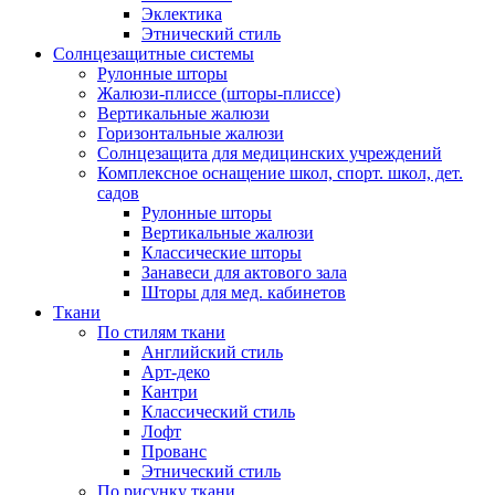
Эклектика
Этнический стиль
Солнцезащитные системы
Рулонные шторы
Жалюзи-плиссе (шторы-плиссе)
Вертикальные жалюзи
Горизонтальные жалюзи
Солнцезащита для медицинских учреждений
Комплексное оснащение школ, спорт. школ, дет.
садов
Рулонные шторы
Вертикальные жалюзи
Классические шторы
Занавеси для актового зала
Шторы для мед. кабинетов
Ткани
По стилям ткани
Английский стиль
Арт-деко
Кантри
Классический стиль
Лофт
Прованс
Этнический стиль
По рисунку ткани