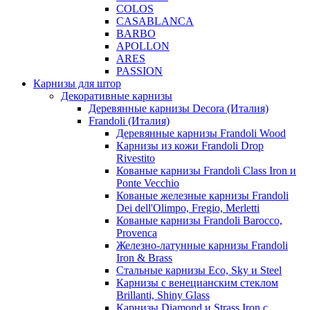
COLOS
CASABLANCA
BARBO
APOLLON
ARES
PASSION
Карнизы для штор
Декоративные карнизы
Деревянные карнизы Decora (Италия)
Frandoli (Италия)
Деревянные карнизы Frandoli Wood
Карнизы из кожи Frandoli Drop
Rivestito
Кованые карнизы Frandoli Class Iron и
Ponte Vecchio
Кованые железные карнизы Frandoli
Dei dell'Olimpo, Fregio, Merletti
Кованые карнизы Frandoli Barocco,
Provenca
Железно-латунные карнизы Frandoli
Iron & Brass
Стальные карнизы Eco, Sky и Steel
Карнизы с венецианским стеклом
Brillanti, Shiny Glass
Карнизы Diamond и Strass Iron с