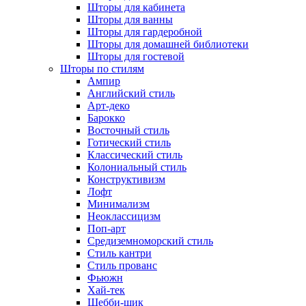
Шторы для кабинета
Шторы для ванны
Шторы для гардеробной
Шторы для домашней библиотеки
Шторы для гостевой
Шторы по стилям
Ампир
Английский стиль
Арт-деко
Барокко
Восточный стиль
Готический стиль
Классический стиль
Колониальный стиль
Конструктивизм
Лофт
Минимализм
Неоклассицизм
Поп-арт
Средиземноморский стиль
Стиль кантри
Стиль прованс
Фьюжн
Хай-тек
Шебби-шик