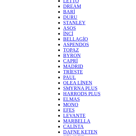
LETTO
DREAM
BARİ
DURU
STANLEY
ASOS
İNCİ
BELLAGİO
ASPENDOS
TOPAZ
BYRON
CAPRİ
MADRID
TRİESTE
PAUL
OLEA LİNEN
SMYRNA PLUS
HARRODS PLUS
ELMAS
MONO
EFES
LEVANTE
MARBELLA
CALİSTA
DAFNE KETEN