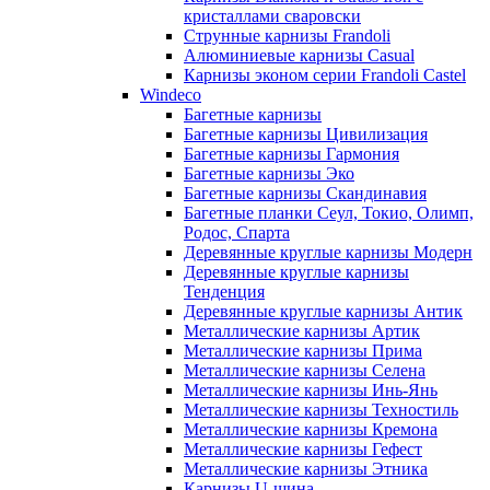
кристаллами сваровски
Струнные карнизы Frandoli
Алюминиевые карнизы Casual
Карнизы эконом серии Frandoli Castel
Windeco
Багетные карнизы
Багетные карнизы Цивилизация
Багетные карнизы Гармония
Багетные карнизы Эко
Багетные карнизы Скандинавия
Багетные планки Сеул, Токио, Олимп,
Родос, Спарта
Деревянные круглые карнизы Модерн
Деревянные круглые карнизы
Тенденция
Деревянные круглые карнизы Антик
Металлические карнизы Артик
Металлические карнизы Прима
Металлические карнизы Селена
Металлические карнизы Инь-Янь
Металлические карнизы Техностиль
Металлические карнизы Кремона
Металлические карнизы Гефест
Металлические карнизы Этника
Карнизы U-шина