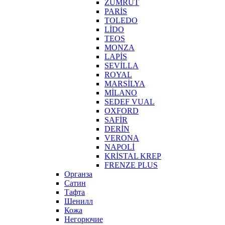
ZÜMRÜT
PARİS
TOLEDO
LİDO
TEOS
MONZA
LAPİS
SEVİLLA
ROYAL
MARSİLYA
MİLANO
SEDEF VUAL
OXFORD
SAFİR
DERİN
VERONA
NAPOLİ
KRİSTAL KREP
FRENZE PLUS
Органза
Сатин
Тафта
Шенилл
Кожа
Негорючие