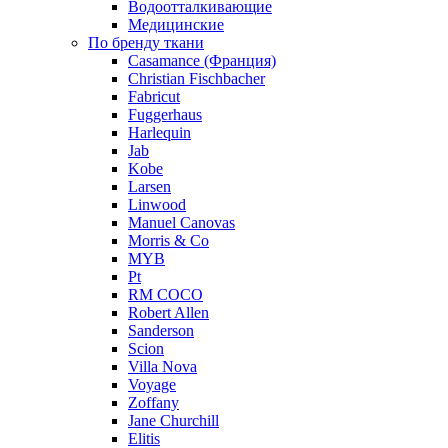
Водоотталкивающие
Медицинские
По бренду ткани
Casamance (Франция)
Christian Fischbacher
Fabricut
Fuggerhaus
Harlequin
Jab
Kobe
Larsen
Linwood
Manuel Canovas
Morris & Co
MYB
Pt
RM COCO
Robert Allen
Sanderson
Scion
Villa Nova
Voyage
Zoffany
Jane Churchill
Elitis