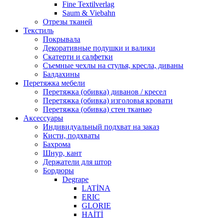
Fine Textilverlag
Saum & Viebahn
Отрезы тканей
Текстиль
Покрывала
Декоративные подушки и валики
Скатерти и салфетки
Cъемные чехлы на стулья, кресла, диваны
Балдахины
Перетяжка мебели
Перетяжка (обивка) диванов / кресел
Перетяжка (обивка) изголовья кровати
Перетяжка (обивка) стен тканью
Аксессуары
Индивидуальный подхват на заказ
Кисти, подхваты
Бахрома
Шнур, кант
Держатели для штор
Бордюры
Degrape
LATİNA
ERIC
GLORIE
HAİTİ