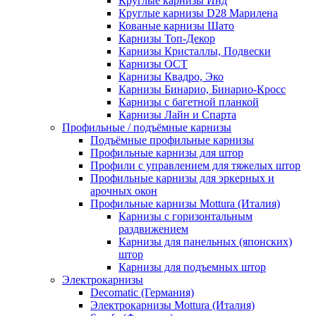
Круглые карнизы Инд
Круглые карнизы D28 Марилена
Кованые карнизы Шато
Карнизы Топ-Декор
Карнизы Кристаллы, Подвески
Карнизы ОСТ
Карнизы Квадро, Эко
Карнизы Бинарио, Бинарио-Кросс
Карнизы с багетной планкой
Карнизы Лайн и Спарта
Профильные / подъёмные карнизы
Подъёмные профильные карнизы
Профильные карнизы для штор
Профили с управлением для тяжелых штор
Профильные карнизы для эркерных и
арочных окон
Профильные карнизы Mottura (Италия)
Карнизы с горизонтальным
раздвижением
Карнизы для панельных (японских)
штор
Карнизы для подъемных штор
Электрокарнизы
Decomatic (Германия)
Электрокарнизы Mottura (Италия)