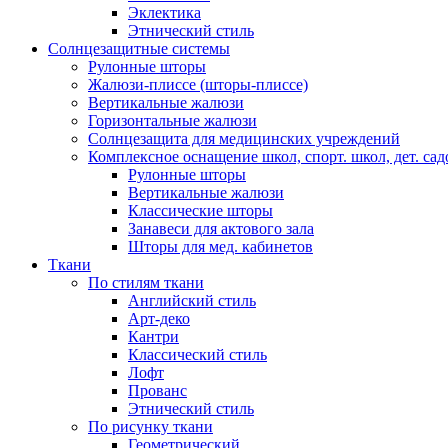
Эклектика
Этнический стиль
Солнцезащитные системы
Рулонные шторы
Жалюзи-плиссе (шторы-плиссе)
Вертикальные жалюзи
Горизонтальные жалюзи
Солнцезащита для медицинских учреждений
Комплексное оснащение школ, спорт. школ, дет. сад
Рулонные шторы
Вертикальные жалюзи
Классические шторы
Занавеси для актового зала
Шторы для мед. кабинетов
Ткани
По стилям ткани
Английский стиль
Арт-деко
Кантри
Классический стиль
Лофт
Прованс
Этнический стиль
По рисунку ткани
Геометрический