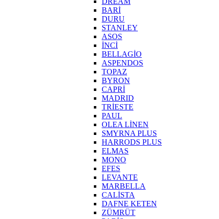
DREAM
BARİ
DURU
STANLEY
ASOS
İNCİ
BELLAGİO
ASPENDOS
TOPAZ
BYRON
CAPRİ
MADRID
TRİESTE
PAUL
OLEA LİNEN
SMYRNA PLUS
HARRODS PLUS
ELMAS
MONO
EFES
LEVANTE
MARBELLA
CALİSTA
DAFNE KETEN
ZÜMRÜT