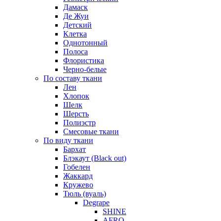
Дамаск
Де Жуи
Детский
Клетка
Однотонный
Полоса
Флористика
Черно-белые
По составу ткани
Лен
Хлопок
Шелк
Шерсть
Полиэстр
Смесовые ткани
По виду ткани
Бархат
Блэкаут (Black out)
Гобелен
Жаккард
Кружево
Тюль (вуаль)
Degrape
SHINE
AFRO