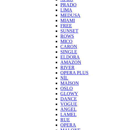
PRADO
LIMA
MEDUSA
MIAMI
FREE
SUNSET
ROWS
MICO
CARON
SINGLE
ELDORA
AMAZON
RIVER
OPERA PLUS
NİL
MAİSON
OSLO
GLOWY
DANCE
VOGUE
ANGEL
LAMEL
RUE
OPERA