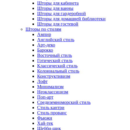
Шторы для кабинета
Шторы для ванны
Шторы для гардеробной
Шторы для домашней библиотеки
Шторы для гостевой
Шторы по стилям
Ампир
Английский стиль
Арт-деко
Барокко
Восточный стиль
Готический стиль
Классический стиль
Колониальный стиль
Конструктивизм
Лофт
Минимализм
Неоклассицизм
Поп-арт
Средиземноморский стиль
Стиль кантри
Стиль прованс
Фьюжн
Хай-тек
Шебби-шик