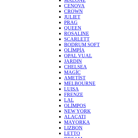
MALONE
CENOVA
CROWN
JULIET
PRAG
QUEEN
ROSALINE
SCARLETT
BODRUM SOFT
OLİMPİA
OPAL VUAL
JARDIN
CHELSEA
MAGİC
AMETİST
MELBOURNE
LUISA
FRENZE
LAL
OLİMPOS
NEW YORK
ALAÇATI
MAYORKA
LIZBON
LETTO