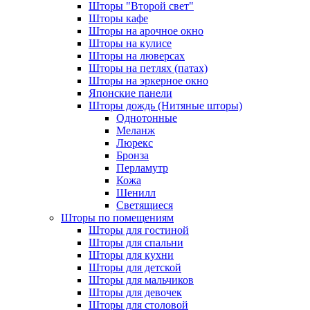
Шторы "Второй свет"
Шторы кафе
Шторы на арочное окно
Шторы на кулисе
Шторы на люверсах
Шторы на петлях (патах)
Шторы на эркерное окно
Японские панели
Шторы дождь (Нитяные шторы)
Однотонные
Меланж
Люрекс
Бронза
Перламутр
Кожа
Шенилл
Светящиеся
Шторы по помещениям
Шторы для гостиной
Шторы для спальни
Шторы для кухни
Шторы для детской
Шторы для мальчиков
Шторы для девочек
Шторы для столовой