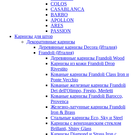
COLOS
CASABLANCA
BARBO
APOLLON
ARES
PASSION
Карнизы для штор
Декоративные карнизы
Деревянные карнизы Decora (Италия)
Frandoli (Италия)
Деревянные карнизы Frandoli Wood
Карнизы из кожи Frandoli Drop
Rivestito
Кованые карнизы Frandoli Class Iron и
Ponte Vecchio
Кованые железные карнизы Frandoli
Dei dell'Olimpo, Fregio, Merletti
Кованые карнизы Frandoli Barocco,
Provenca
Железно-латунные карнизы Frandoli
Iron & Brass
Стальные карнизы Eco, Sky и Steel
Карнизы с венецианским стеклом
Brillanti, Shiny Glass
Карнизы Diamond и Strass Iron с