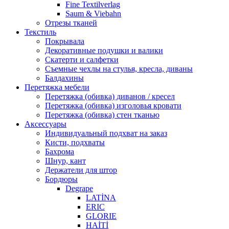
Fine Textilverlag
Saum & Viebahn
Отрезы тканей
Текстиль
Покрывала
Декоративные подушки и валики
Скатерти и салфетки
Cъемные чехлы на стулья, кресла, диваны
Балдахины
Перетяжка мебели
Перетяжка (обивка) диванов / кресел
Перетяжка (обивка) изголовья кровати
Перетяжка (обивка) стен тканью
Аксессуары
Индивидуальный подхват на заказ
Кисти, подхваты
Бахрома
Шнур, кант
Держатели для штор
Бордюры
Degrape
LATİNA
ERIC
GLORIE
HAİTİ