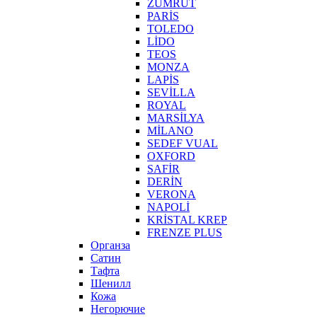
ZÜMRÜT
PARİS
TOLEDO
LİDO
TEOS
MONZA
LAPİS
SEVİLLA
ROYAL
MARSİLYA
MİLANO
SEDEF VUAL
OXFORD
SAFİR
DERİN
VERONA
NAPOLİ
KRİSTAL KREP
FRENZE PLUS
Органза
Сатин
Тафта
Шенилл
Кожа
Негорючие