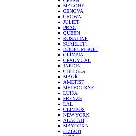
OPERA
MALONE
CENOVA
CROWN
JULIET
PRAG
QUEEN
ROSALINE
SCARLETT
BODRUM SOFT
OLİMPİA
OPAL VUAL
JARDIN
CHELSEA
MAGİC
AMETİST
MELBOURNE
LUISA
FRENZE
LAL
OLİMPOS
NEW YORK
ALAÇATI
MAYORKA
LIZBON