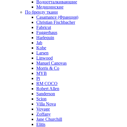
Водоотталкивающие
Медицинские
По бренду ткани
Casamance (Франция)
Christian Fischbacher
Fabricut
Fuggerhaus
Harlequin
Jab
Kobe
Larsen
Linwood
Manuel Canovas
Morris & Co
MYB
Pt
RM COCO
Robert Allen
Sanderson
Scion
Villa Nova
Voyage
Zoffany
Jane Churchill
Elitis