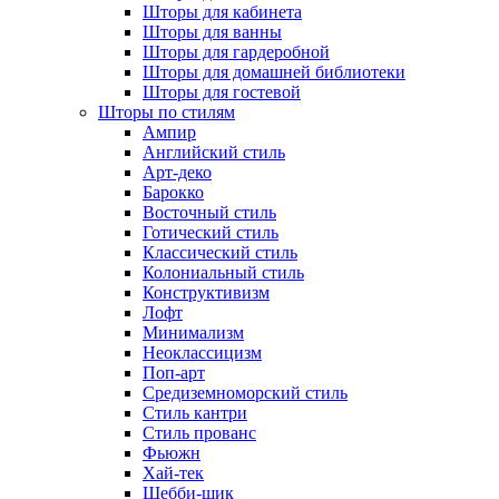
Шторы для кабинета
Шторы для ванны
Шторы для гардеробной
Шторы для домашней библиотеки
Шторы для гостевой
Шторы по стилям
Ампир
Английский стиль
Арт-деко
Барокко
Восточный стиль
Готический стиль
Классический стиль
Колониальный стиль
Конструктивизм
Лофт
Минимализм
Неоклассицизм
Поп-арт
Средиземноморский стиль
Стиль кантри
Стиль прованс
Фьюжн
Хай-тек
Шебби-шик