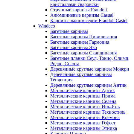
кристаллами сваровски
Струнные карнизы Frandoli
Алюминиевые карнизы Casual
Карнизы эконом серии Frandoli Castel
Windeco
Багетные карнизы
Багетные карнизы Цивилизация
Багетные карнизы Гармония
Багетные карнизы Эко
Багетные карнизы Скандинавия
Багетные планки Сеул, Токио, Олимп,
Родос, Спарта
Деревянные круглые карнизы Модерн
Деревянные круглые карнизы
Тенденция
Деревянные круглые карнизы Антик
Металлические карнизы Артик
Металлические карнизы Прима
Металлические карнизы Селена
Металлические карнизы Инь-Янь
Металлические карнизы Техностиль
Металлические карнизы Кремона
Металлические карнизы Гефест
Металлические карнизы Этника
Карнизы U-шина