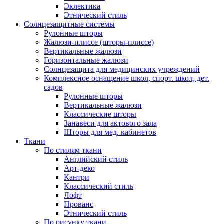
Эклектика
Этнический стиль
Солнцезащитные системы
Рулонные шторы
Жалюзи-плиссе (шторы-плиссе)
Вертикальные жалюзи
Горизонтальные жалюзи
Солнцезащита для медицинских учреждений
Комплексное оснащение школ, спорт. школ, дет.
садов
Рулонные шторы
Вертикальные жалюзи
Классические шторы
Занавеси для актового зала
Шторы для мед. кабинетов
Ткани
По стилям ткани
Английский стиль
Арт-деко
Кантри
Классический стиль
Лофт
Прованс
Этнический стиль
По рисунку ткани