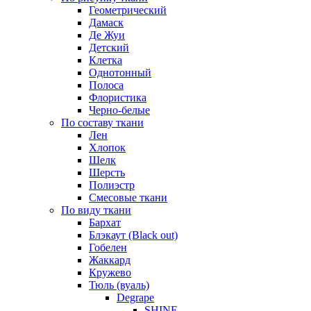
Геометрический
Дамаск
Де Жуи
Детский
Клетка
Однотонный
Полоса
Флористика
Черно-белые
По составу ткани
Лен
Хлопок
Шелк
Шерсть
Полиэстр
Смесовые ткани
По виду ткани
Бархат
Блэкаут (Black out)
Гобелен
Жаккард
Кружево
Тюль (вуаль)
Degrape
SHINE