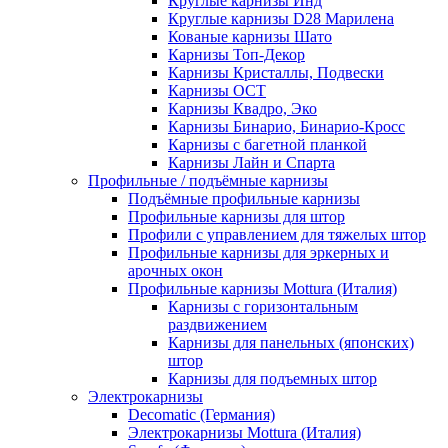
Круглые карнизы Инд
Круглые карнизы D28 Марилена
Кованые карнизы Шато
Карнизы Топ-Декор
Карнизы Кристаллы, Подвески
Карнизы ОСТ
Карнизы Квадро, Эко
Карнизы Бинарио, Бинарио-Кросс
Карнизы с багетной планкой
Карнизы Лайн и Спарта
Профильные / подъёмные карнизы
Подъёмные профильные карнизы
Профильные карнизы для штор
Профили с управлением для тяжелых штор
Профильные карнизы для эркерных и
арочных окон
Профильные карнизы Mottura (Италия)
Карнизы с горизонтальным
раздвижением
Карнизы для панельных (японских)
штор
Карнизы для подъемных штор
Электрокарнизы
Decomatic (Германия)
Электрокарнизы Mottura (Италия)