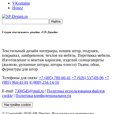
VKontakte
Houzz
Студия текстильного дизайна «СП-Дизайн»
Текстильный дизайн интерьера, пошив штор, подушек,
покрывал, ламбрекенов, чехлов на мебель. Перетяжка мебели.
Изготовление и монтаж карнизов, изделий солнцезащиты
(жалюзи, рулонные шторы, шторы плиссе) Ткани, обои,
фурнитура для штор.
Телефоны для связи:
+7 (495) 780-66-41
+7 (926) 537-69-96
+7
(985) 964-41-81
8 (800) 234-14-16
E-mail:
7300545@mail.ru
|
Политика использования файлов
cookie
|
Политика конфиденциальности
Настройки cookie
© Copyright 2026 SP-Design. Все права на материалы,