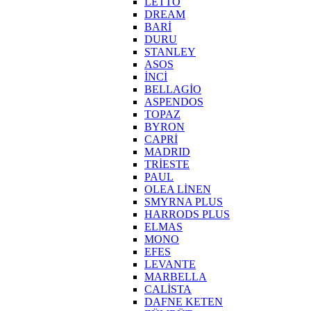
LETTO
DREAM
BARİ
DURU
STANLEY
ASOS
İNCİ
BELLAGİO
ASPENDOS
TOPAZ
BYRON
CAPRİ
MADRID
TRİESTE
PAUL
OLEA LİNEN
SMYRNA PLUS
HARRODS PLUS
ELMAS
MONO
EFES
LEVANTE
MARBELLA
CALİSTA
DAFNE KETEN