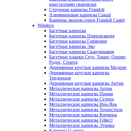
кристаллами сваровски
Струнные карнизы Frandoli
Алюминиевые карнизы Casual
Карнизы эконом серии Frandoli Castel
Windeco
Багетные карнизы
Багетные карнизы Цивилизация
Багетные карнизы Гармония
Багетные карнизы Эко
Багетные карнизы Скандинавия
Багетные планки Сеул, Токио, Олимп,
Родос, Спарта
Деревянные круглые карнизы Модерн
Деревянные круглые карнизы
Тенденция
Деревянные круглые карнизы Антик
Металлические карнизы Артик
Металлические карнизы Прима
Металлические карнизы Селена
Металлические карнизы Инь-Янь
Металлические карнизы Техностиль
Металлические карнизы Кремона
Металлические карнизы Гефест
Металлические карнизы Этника
Карнизы U-шина