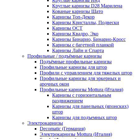
Круглые карнизы Инд
Круглые карнизы D28 Марилена
Кованые карнизы Шато
Карнизы Топ-Декор
Карнизы Кристаллы, Подвески
Карнизы ОСТ
Карнизы Квадро, Эко
Карнизы Бинарио, Бинарио-Кросс
Карнизы с багетной планкой
Карнизы Лайн и Спарта
Профильные / подъёмные карнизы
Подъёмные профильные карнизы
Профильные карнизы для штор
Профили с управлением для тяжелых штор
Профильные карнизы для эркерных и
арочных окон
Профильные карнизы Mottura (Италия)
Карнизы с горизонтальным
раздвижением
Карнизы для панельных (японских)
штор
Карнизы для подъемных штор
Электрокарнизы
Decomatic (Германия)
Электрокарнизы Mottura (Италия)