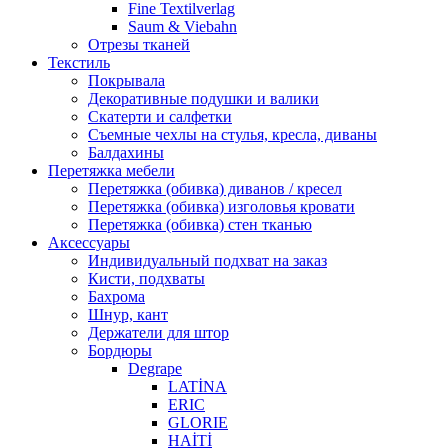
Fine Textilverlag
Saum & Viebahn
Отрезы тканей
Текстиль
Покрывала
Декоративные подушки и валики
Скатерти и салфетки
Cъемные чехлы на стулья, кресла, диваны
Балдахины
Перетяжка мебели
Перетяжка (обивка) диванов / кресел
Перетяжка (обивка) изголовья кровати
Перетяжка (обивка) стен тканью
Аксессуары
Индивидуальный подхват на заказ
Кисти, подхваты
Бахрома
Шнур, кант
Держатели для штор
Бордюры
Degrape
LATİNA
ERIC
GLORIE
HAİTİ