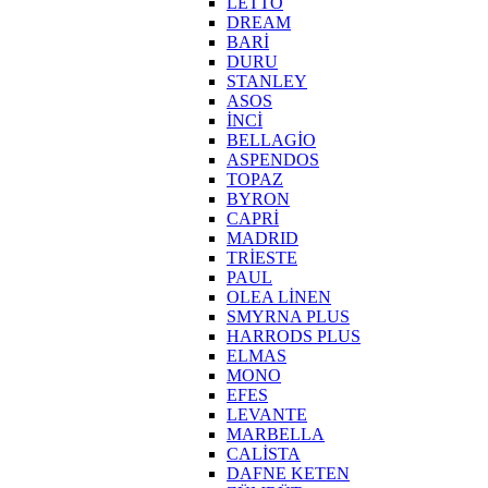
LETTO
DREAM
BARİ
DURU
STANLEY
ASOS
İNCİ
BELLAGİO
ASPENDOS
TOPAZ
BYRON
CAPRİ
MADRID
TRİESTE
PAUL
OLEA LİNEN
SMYRNA PLUS
HARRODS PLUS
ELMAS
MONO
EFES
LEVANTE
MARBELLA
CALİSTA
DAFNE KETEN