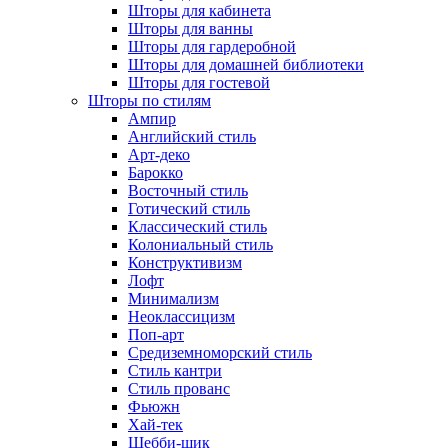
Шторы для кабинета
Шторы для ванны
Шторы для гардеробной
Шторы для домашней библиотеки
Шторы для гостевой
Шторы по стилям
Ампир
Английский стиль
Арт-деко
Барокко
Восточный стиль
Готический стиль
Классический стиль
Колониальный стиль
Конструктивизм
Лофт
Минимализм
Неоклассицизм
Поп-арт
Средиземноморский стиль
Стиль кантри
Стиль прованс
Фьюжн
Хай-тек
Шебби-шик