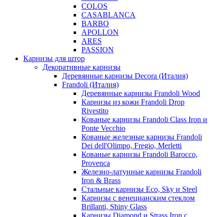
COLOS
CASABLANCA
BARBO
APOLLON
ARES
PASSION
Карнизы для штор
Декоративные карнизы
Деревянные карнизы Decora (Италия)
Frandoli (Италия)
Деревянные карнизы Frandoli Wood
Карнизы из кожи Frandoli Drop
Rivestito
Кованые карнизы Frandoli Class Iron и
Ponte Vecchio
Кованые железные карнизы Frandoli
Dei dell'Olimpo, Fregio, Merletti
Кованые карнизы Frandoli Barocco,
Provenca
Железно-латунные карнизы Frandoli
Iron & Brass
Стальные карнизы Eco, Sky и Steel
Карнизы с венецианским стеклом
Brillanti, Shiny Glass
Карнизы Diamond и Strass Iron с