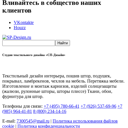
Вливайтесь в собщество наших
клиентов
VKontakte
Houzz
Студия текстильного дизайна «СП-Дизайн»
Текстильный дизайн интерьера, пошив штор, подушек,
покрывал, ламбрекенов, чехлов на мебель. Перетяжка мебели.
Изготовление и монтаж карнизов, изделий солнцезащиты
(жалюзи, рулонные шторы, шторы плиссе) Ткани, обои,
фурнитура для штор.
Телефоны для связи:
+7 (495) 780-66-41
+7 (926) 537-69-96
+7
(985) 964-41-81
8 (800) 234-14-16
E-mail:
7300545@mail.ru
|
Политика использования файлов
cookie
|
Политика конфиденциальности