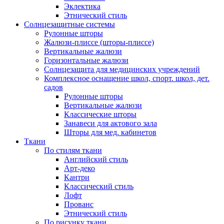
Эклектика
Этнический стиль
Солнцезащитные системы
Рулонные шторы
Жалюзи-плиссе (шторы-плиссе)
Вертикальные жалюзи
Горизонтальные жалюзи
Солнцезащита для медицинских учреждений
Комплексное оснащение школ, спорт. школ, дет.
садов
Рулонные шторы
Вертикальные жалюзи
Классические шторы
Занавеси для актового зала
Шторы для мед. кабинетов
Ткани
По стилям ткани
Английский стиль
Арт-деко
Кантри
Классический стиль
Лофт
Прованс
Этнический стиль
По рисунку ткани