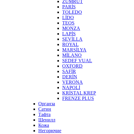
ZÜMRÜT
PARİS
TOLEDO
LİDO
TEOS
MONZA
LAPİS
SEVİLLA
ROYAL
MARSİLYA
MİLANO
SEDEF VUAL
OXFORD
SAFİR
DERİN
VERONA
NAPOLİ
KRİSTAL KREP
FRENZE PLUS
Органза
Сатин
Тафта
Шенилл
Кожа
Негорючие