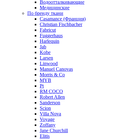
Водоотталкивающие
Медицинские
По бренду ткани
Casamance (Франция)
Christian Fischbacher
Fabricut
Fuggerhaus
Harlequin
Jab
Kobe
Larsen
Linwood
Manuel Canovas
Morris & Co
MYB
Pt
RM COCO
Robert Allen
Sanderson
Scion
Villa Nova
Voyage
Zoffany
Jane Churchill
Elitis