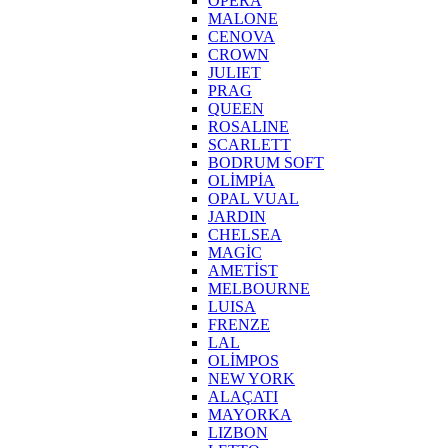
OPERA
MALONE
CENOVA
CROWN
JULIET
PRAG
QUEEN
ROSALINE
SCARLETT
BODRUM SOFT
OLİMPİA
OPAL VUAL
JARDIN
CHELSEA
MAGİC
AMETİST
MELBOURNE
LUISA
FRENZE
LAL
OLİMPOS
NEW YORK
ALAÇATI
MAYORKA
LIZBON