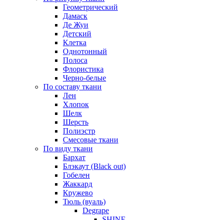
Геометрический
Дамаск
Де Жуи
Детский
Клетка
Однотонный
Полоса
Флористика
Черно-белые
По составу ткани
Лен
Хлопок
Шелк
Шерсть
Полиэстр
Смесовые ткани
По виду ткани
Бархат
Блэкаут (Black out)
Гобелен
Жаккард
Кружево
Тюль (вуаль)
Degrape
SHINE