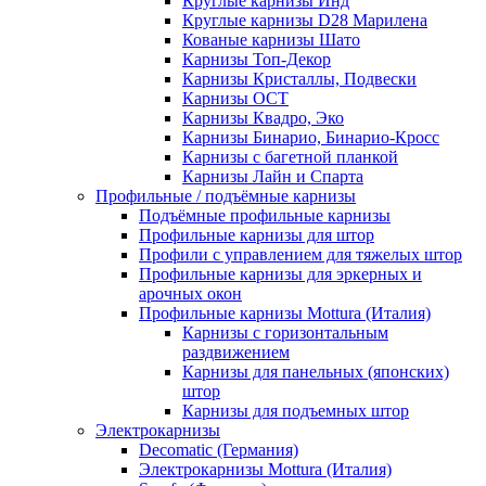
Круглые карнизы Инд
Круглые карнизы D28 Марилена
Кованые карнизы Шато
Карнизы Топ-Декор
Карнизы Кристаллы, Подвески
Карнизы ОСТ
Карнизы Квадро, Эко
Карнизы Бинарио, Бинарио-Кросс
Карнизы с багетной планкой
Карнизы Лайн и Спарта
Профильные / подъёмные карнизы
Подъёмные профильные карнизы
Профильные карнизы для штор
Профили с управлением для тяжелых штор
Профильные карнизы для эркерных и
арочных окон
Профильные карнизы Mottura (Италия)
Карнизы с горизонтальным
раздвижением
Карнизы для панельных (японских)
штор
Карнизы для подъемных штор
Электрокарнизы
Decomatic (Германия)
Электрокарнизы Mottura (Италия)