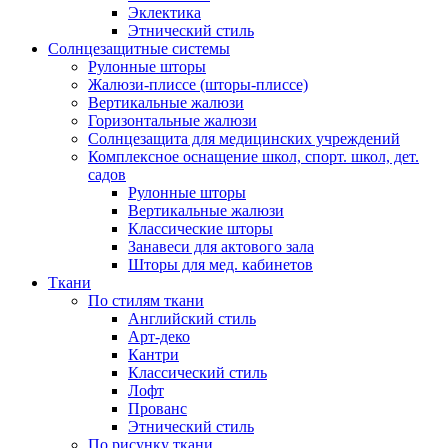
Эклектика
Этнический стиль
Солнцезащитные системы
Рулонные шторы
Жалюзи-плиссе (шторы-плиссе)
Вертикальные жалюзи
Горизонтальные жалюзи
Солнцезащита для медицинских учреждений
Комплексное оснащение школ, спорт. школ, дет.
садов
Рулонные шторы
Вертикальные жалюзи
Классические шторы
Занавеси для актового зала
Шторы для мед. кабинетов
Ткани
По стилям ткани
Английский стиль
Арт-деко
Кантри
Классический стиль
Лофт
Прованс
Этнический стиль
По рисунку ткани