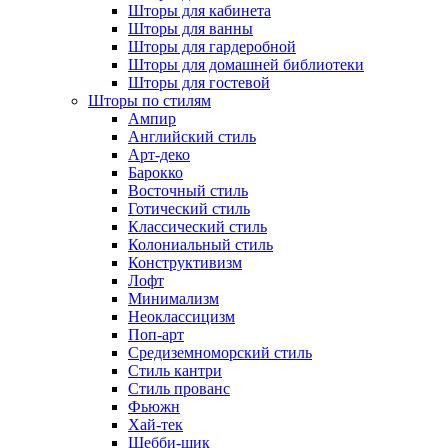
Шторы для кабинета
Шторы для ванны
Шторы для гардеробной
Шторы для домашней библиотеки
Шторы для гостевой
Шторы по стилям
Ампир
Английский стиль
Арт-деко
Барокко
Восточный стиль
Готический стиль
Классический стиль
Колониальный стиль
Конструктивизм
Лофт
Минимализм
Неоклассицизм
Поп-арт
Средиземноморский стиль
Стиль кантри
Стиль прованс
Фьюжн
Хай-тек
Шебби-шик