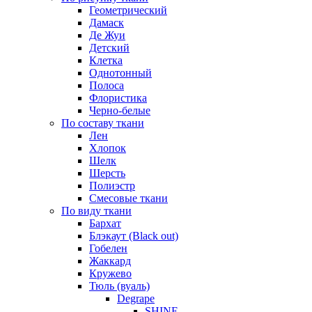
Геометрический
Дамаск
Де Жуи
Детский
Клетка
Однотонный
Полоса
Флористика
Черно-белые
По составу ткани
Лен
Хлопок
Шелк
Шерсть
Полиэстр
Смесовые ткани
По виду ткани
Бархат
Блэкаут (Black out)
Гобелен
Жаккард
Кружево
Тюль (вуаль)
Degrape
SHINE