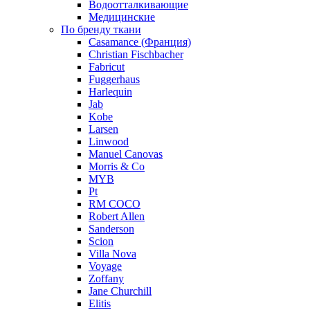
Водоотталкивающие
Медицинские
По бренду ткани
Casamance (Франция)
Christian Fischbacher
Fabricut
Fuggerhaus
Harlequin
Jab
Kobe
Larsen
Linwood
Manuel Canovas
Morris & Co
MYB
Pt
RM COCO
Robert Allen
Sanderson
Scion
Villa Nova
Voyage
Zoffany
Jane Churchill
Elitis