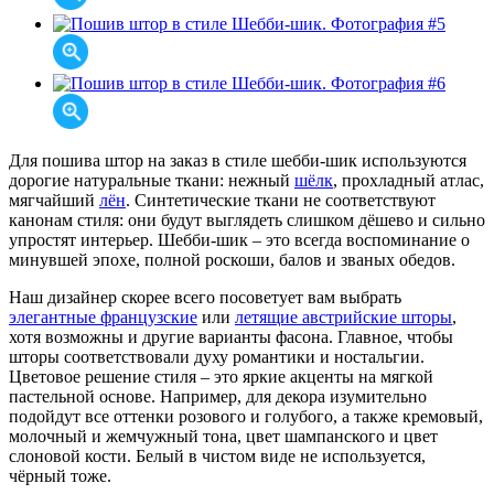
Для пошива штор на заказ в стиле шебби-шик используются
дорогие натуральные ткани: нежный
шёлк
, прохладный атлас,
мягчайший
лён
. Синтетические ткани не соответствуют
канонам стиля: они будут выглядеть слишком дёшево и сильно
упростят интерьер. Шебби-шик – это всегда воспоминание о
минувшей эпохе, полной роскоши, балов и званых обедов.
Наш дизайнер скорее всего посоветует вам выбрать
элегантные французские
или
летящие австрийские шторы
,
хотя возможны и другие варианты фасона. Главное, чтобы
шторы соответствовали духу романтики и ностальгии.
Цветовое решение стиля – это яркие акценты на мягкой
пастельной основе. Например, для декора изумительно
подойдут все оттенки розового и голубого, а также кремовый,
молочный и жемчужный тона, цвет шампанского и цвет
слоновой кости. Белый в чистом виде не используется,
чёрный тоже.