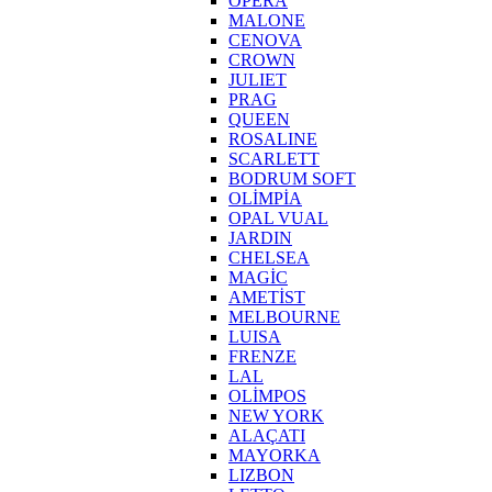
OPERA
MALONE
CENOVA
CROWN
JULIET
PRAG
QUEEN
ROSALINE
SCARLETT
BODRUM SOFT
OLİMPİA
OPAL VUAL
JARDIN
CHELSEA
MAGİC
AMETİST
MELBOURNE
LUISA
FRENZE
LAL
OLİMPOS
NEW YORK
ALAÇATI
MAYORKA
LIZBON