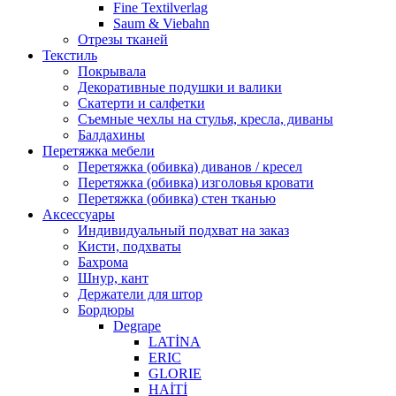
Fine Textilverlag
Saum & Viebahn
Отрезы тканей
Текстиль
Покрывала
Декоративные подушки и валики
Скатерти и салфетки
Cъемные чехлы на стулья, кресла, диваны
Балдахины
Перетяжка мебели
Перетяжка (обивка) диванов / кресел
Перетяжка (обивка) изголовья кровати
Перетяжка (обивка) стен тканью
Аксессуары
Индивидуальный подхват на заказ
Кисти, подхваты
Бахрома
Шнур, кант
Держатели для штор
Бордюры
Degrape
LATİNA
ERIC
GLORIE
HAİTİ