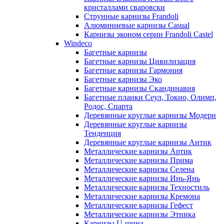
кристаллами сваровски
Струнные карнизы Frandoli
Алюминиевые карнизы Casual
Карнизы эконом серии Frandoli Castel
Windeco
Багетные карнизы
Багетные карнизы Цивилизация
Багетные карнизы Гармония
Багетные карнизы Эко
Багетные карнизы Скандинавия
Багетные планки Сеул, Токио, Олимп,
Родос, Спарта
Деревянные круглые карнизы Модерн
Деревянные круглые карнизы
Тенденция
Деревянные круглые карнизы Антик
Металлические карнизы Артик
Металлические карнизы Прима
Металлические карнизы Селена
Металлические карнизы Инь-Янь
Металлические карнизы Техностиль
Металлические карнизы Кремона
Металлические карнизы Гефест
Металлические карнизы Этника
Карнизы U-шина