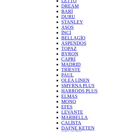
LETTO
DREAM
BARİ
DURU
STANLEY
ASOS
İNCİ
BELLAGİO
ASPENDOS
TOPAZ
BYRON
CAPRİ
MADRID
TRİESTE
PAUL
OLEA LİNEN
SMYRNA PLUS
HARRODS PLUS
ELMAS
MONO
EFES
LEVANTE
MARBELLA
CALİSTA
DAFNE KETEN