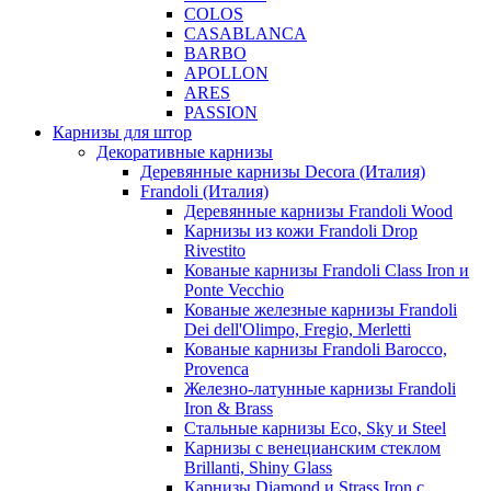
COLOS
CASABLANCA
BARBO
APOLLON
ARES
PASSION
Карнизы для штор
Декоративные карнизы
Деревянные карнизы Decora (Италия)
Frandoli (Италия)
Деревянные карнизы Frandoli Wood
Карнизы из кожи Frandoli Drop
Rivestito
Кованые карнизы Frandoli Class Iron и
Ponte Vecchio
Кованые железные карнизы Frandoli
Dei dell'Olimpo, Fregio, Merletti
Кованые карнизы Frandoli Barocco,
Provenca
Железно-латунные карнизы Frandoli
Iron & Brass
Стальные карнизы Eco, Sky и Steel
Карнизы с венецианским стеклом
Brillanti, Shiny Glass
Карнизы Diamond и Strass Iron с