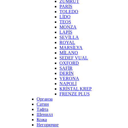
ZÜMRÜT
PARİS
TOLEDO
LİDO
TEOS
MONZA
LAPİS
SEVİLLA
ROYAL
MARSİLYA
MİLANO
SEDEF VUAL
OXFORD
SAFİR
DERİN
VERONA
NAPOLİ
KRİSTAL KREP
FRENZE PLUS
Органза
Сатин
Тафта
Шенилл
Кожа
Негорючие