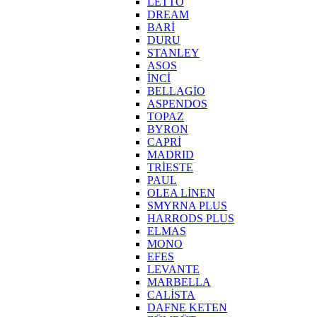
LETTO
DREAM
BARİ
DURU
STANLEY
ASOS
İNCİ
BELLAGİO
ASPENDOS
TOPAZ
BYRON
CAPRİ
MADRID
TRİESTE
PAUL
OLEA LİNEN
SMYRNA PLUS
HARRODS PLUS
ELMAS
MONO
EFES
LEVANTE
MARBELLA
CALİSTA
DAFNE KETEN