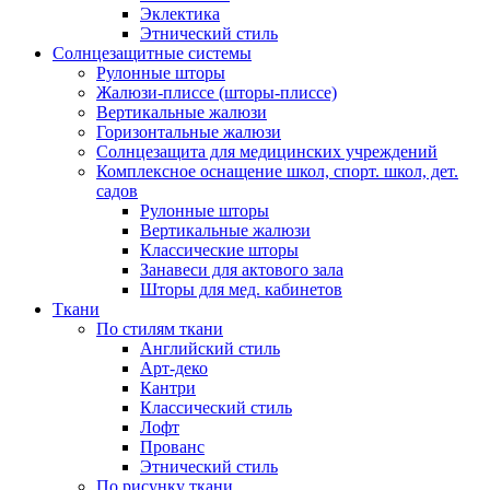
Эклектика
Этнический стиль
Солнцезащитные системы
Рулонные шторы
Жалюзи-плиссе (шторы-плиссе)
Вертикальные жалюзи
Горизонтальные жалюзи
Солнцезащита для медицинских учреждений
Комплексное оснащение школ, спорт. школ, дет.
садов
Рулонные шторы
Вертикальные жалюзи
Классические шторы
Занавеси для актового зала
Шторы для мед. кабинетов
Ткани
По стилям ткани
Английский стиль
Арт-деко
Кантри
Классический стиль
Лофт
Прованс
Этнический стиль
По рисунку ткани