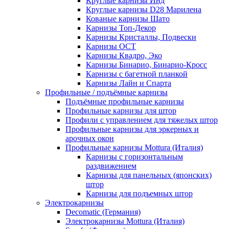
Круглые карнизы Инд
Круглые карнизы D28 Марилена
Кованые карнизы Шато
Карнизы Топ-Декор
Карнизы Кристаллы, Подвески
Карнизы ОСТ
Карнизы Квадро, Эко
Карнизы Бинарио, Бинарио-Кросс
Карнизы с багетной планкой
Карнизы Лайн и Спарта
Профильные / подъёмные карнизы
Подъёмные профильные карнизы
Профильные карнизы для штор
Профили с управлением для тяжелых штор
Профильные карнизы для эркерных и
арочных окон
Профильные карнизы Mottura (Италия)
Карнизы с горизонтальным
раздвижением
Карнизы для панельных (японских)
штор
Карнизы для подъемных штор
Электрокарнизы
Decomatic (Германия)
Электрокарнизы Mottura (Италия)