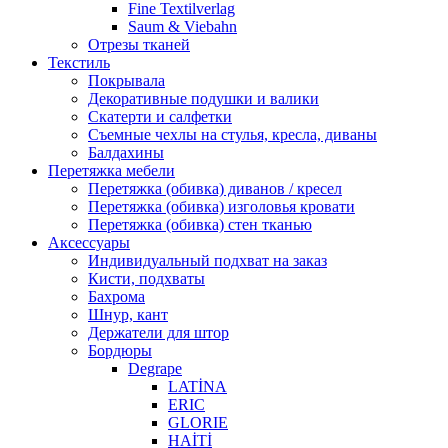
Fine Textilverlag
Saum & Viebahn
Отрезы тканей
Текстиль
Покрывала
Декоративные подушки и валики
Скатерти и салфетки
Cъемные чехлы на стулья, кресла, диваны
Балдахины
Перетяжка мебели
Перетяжка (обивка) диванов / кресел
Перетяжка (обивка) изголовья кровати
Перетяжка (обивка) стен тканью
Аксессуары
Индивидуальный подхват на заказ
Кисти, подхваты
Бахрома
Шнур, кант
Держатели для штор
Бордюры
Degrape
LATİNA
ERIC
GLORIE
HAİTİ