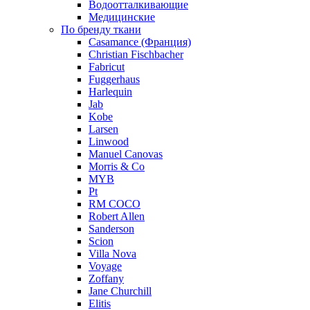
Водоотталкивающие
Медицинские
По бренду ткани
Casamance (Франция)
Christian Fischbacher
Fabricut
Fuggerhaus
Harlequin
Jab
Kobe
Larsen
Linwood
Manuel Canovas
Morris & Co
MYB
Pt
RM COCO
Robert Allen
Sanderson
Scion
Villa Nova
Voyage
Zoffany
Jane Churchill
Elitis