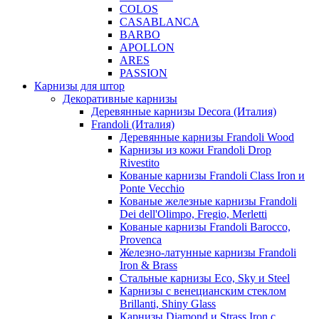
COLOS
CASABLANCA
BARBO
APOLLON
ARES
PASSION
Карнизы для штор
Декоративные карнизы
Деревянные карнизы Decora (Италия)
Frandoli (Италия)
Деревянные карнизы Frandoli Wood
Карнизы из кожи Frandoli Drop
Rivestito
Кованые карнизы Frandoli Class Iron и
Ponte Vecchio
Кованые железные карнизы Frandoli
Dei dell'Olimpo, Fregio, Merletti
Кованые карнизы Frandoli Barocco,
Provenca
Железно-латунные карнизы Frandoli
Iron & Brass
Стальные карнизы Eco, Sky и Steel
Карнизы с венецианским стеклом
Brillanti, Shiny Glass
Карнизы Diamond и Strass Iron с