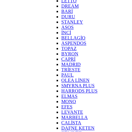
LETTO
DREAM
BARİ
DURU
STANLEY
ASOS
İNCİ
BELLAGİO
ASPENDOS
TOPAZ
BYRON
CAPRİ
MADRID
TRİESTE
PAUL
OLEA LİNEN
SMYRNA PLUS
HARRODS PLUS
ELMAS
MONO
EFES
LEVANTE
MARBELLA
CALİSTA
DAFNE KETEN