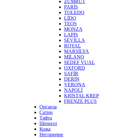
ZÜMRÜT
PARİS
TOLEDO
LİDO
TEOS
MONZA
LAPİS
SEVİLLA
ROYAL
MARSİLYA
MİLANO
SEDEF VUAL
OXFORD
SAFİR
DERİN
VERONA
NAPOLİ
KRİSTAL KREP
FRENZE PLUS
Органза
Сатин
Тафта
Шенилл
Кожа
Негорючие