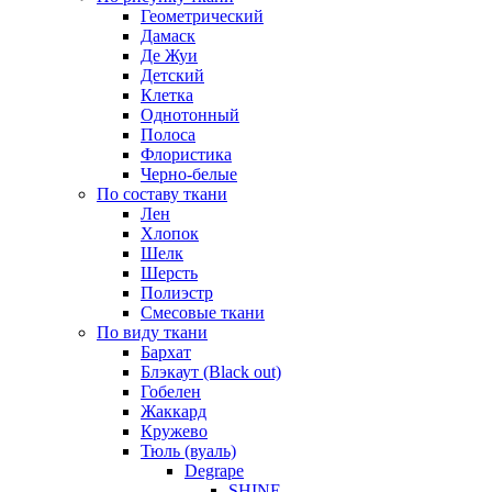
Геометрический
Дамаск
Де Жуи
Детский
Клетка
Однотонный
Полоса
Флористика
Черно-белые
По составу ткани
Лен
Хлопок
Шелк
Шерсть
Полиэстр
Смесовые ткани
По виду ткани
Бархат
Блэкаут (Black out)
Гобелен
Жаккард
Кружево
Тюль (вуаль)
Degrape
SHINE