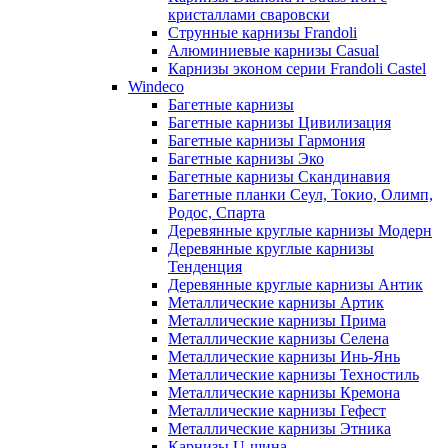
кристаллами сваровски
Струнные карнизы Frandoli
Алюминиевые карнизы Casual
Карнизы эконом серии Frandoli Castel
Windeco
Багетные карнизы
Багетные карнизы Цивилизация
Багетные карнизы Гармония
Багетные карнизы Эко
Багетные карнизы Скандинавия
Багетные планки Сеул, Токио, Олимп,
Родос, Спарта
Деревянные круглые карнизы Модерн
Деревянные круглые карнизы
Тенденция
Деревянные круглые карнизы Антик
Металлические карнизы Артик
Металлические карнизы Прима
Металлические карнизы Селена
Металлические карнизы Инь-Янь
Металлические карнизы Техностиль
Металлические карнизы Кремона
Металлические карнизы Гефест
Металлические карнизы Этника
Карнизы U-шина