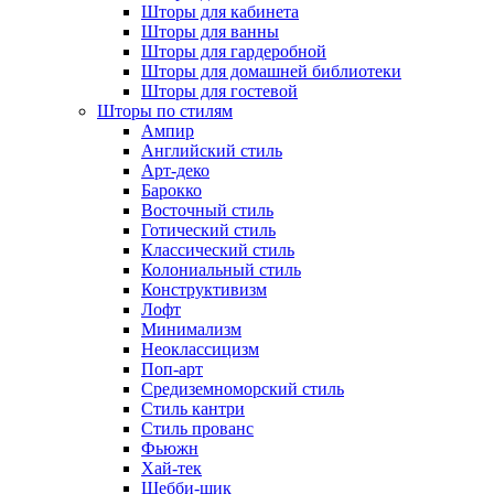
Шторы для кабинета
Шторы для ванны
Шторы для гардеробной
Шторы для домашней библиотеки
Шторы для гостевой
Шторы по стилям
Ампир
Английский стиль
Арт-деко
Барокко
Восточный стиль
Готический стиль
Классический стиль
Колониальный стиль
Конструктивизм
Лофт
Минимализм
Неоклассицизм
Поп-арт
Средиземноморский стиль
Стиль кантри
Стиль прованс
Фьюжн
Хай-тек
Шебби-шик