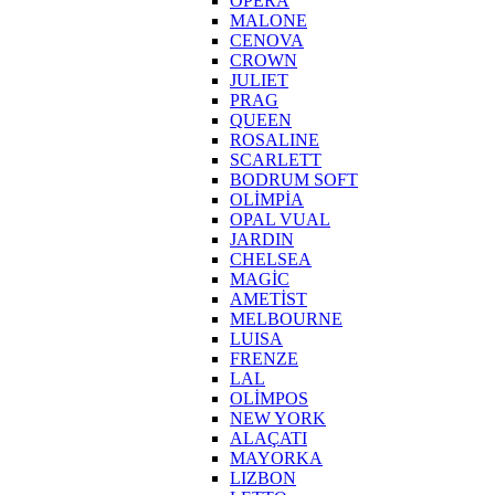
OPERA
MALONE
CENOVA
CROWN
JULIET
PRAG
QUEEN
ROSALINE
SCARLETT
BODRUM SOFT
OLİMPİA
OPAL VUAL
JARDIN
CHELSEA
MAGİC
AMETİST
MELBOURNE
LUISA
FRENZE
LAL
OLİMPOS
NEW YORK
ALAÇATI
MAYORKA
LIZBON