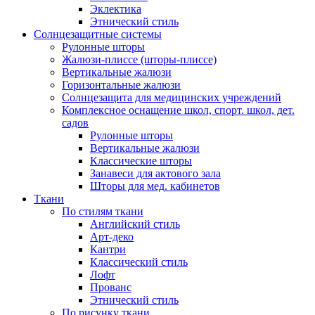
Эклектика
Этнический стиль
Солнцезащитные системы
Рулонные шторы
Жалюзи-плиссе (шторы-плиссе)
Вертикальные жалюзи
Горизонтальные жалюзи
Солнцезащита для медицинских учреждений
Комплексное оснащение школ, спорт. школ, дет.
садов
Рулонные шторы
Вертикальные жалюзи
Классические шторы
Занавеси для актового зала
Шторы для мед. кабинетов
Ткани
По стилям ткани
Английский стиль
Арт-деко
Кантри
Классический стиль
Лофт
Прованс
Этнический стиль
По рисунку ткани