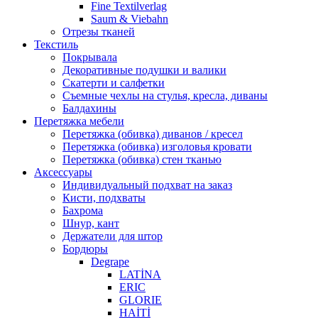
Fine Textilverlag
Saum & Viebahn
Отрезы тканей
Текстиль
Покрывала
Декоративные подушки и валики
Скатерти и салфетки
Cъемные чехлы на стулья, кресла, диваны
Балдахины
Перетяжка мебели
Перетяжка (обивка) диванов / кресел
Перетяжка (обивка) изголовья кровати
Перетяжка (обивка) стен тканью
Аксессуары
Индивидуальный подхват на заказ
Кисти, подхваты
Бахрома
Шнур, кант
Держатели для штор
Бордюры
Degrape
LATİNA
ERIC
GLORIE
HAİTİ