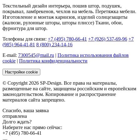
Текстильный дизайн интерьера, пошив штор, подушек,
покрывал, ламбрекенов, чехлов на мебель. Перетяжка мебели.
Изготовление и монтаж карнизов, изделий солнцезащиты
(жалюзи, рулонные шторы, шторы плиссе) Ткани, обои,
фурнитура для штор.
Телефоны для связи:
+7 (495) 780-66-41
+7 (926) 537-69-96
+7
(985) 964-41-81
8 (800) 234-14-16
E-mail:
7300545@mail.ru
|
Политика использования файлов
cookie
|
Политика конфиденциальности
Настройки cookie
© Copyright 2026 SP-Design. Все права на материалы,
размещенные на сайте, защищены российским и европейским
законодательством. Копирование и распространение
материалов сайта запрещено.
Спасибо, ваша заявка
отправлена
Долго ждать?
Наберите нас прямо сейчас:
+7 (495) 780-66-41