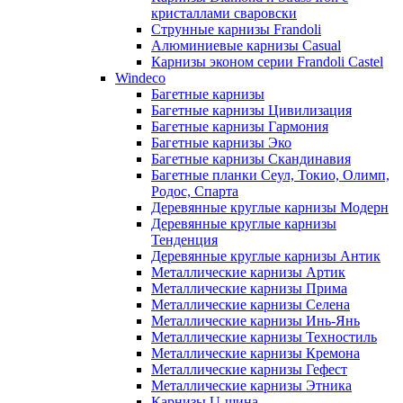
кристаллами сваровски
Струнные карнизы Frandoli
Алюминиевые карнизы Casual
Карнизы эконом серии Frandoli Castel
Windeco
Багетные карнизы
Багетные карнизы Цивилизация
Багетные карнизы Гармония
Багетные карнизы Эко
Багетные карнизы Скандинавия
Багетные планки Сеул, Токио, Олимп,
Родос, Спарта
Деревянные круглые карнизы Модерн
Деревянные круглые карнизы
Тенденция
Деревянные круглые карнизы Антик
Металлические карнизы Артик
Металлические карнизы Прима
Металлические карнизы Селена
Металлические карнизы Инь-Янь
Металлические карнизы Техностиль
Металлические карнизы Кремона
Металлические карнизы Гефест
Металлические карнизы Этника
Карнизы U-шина