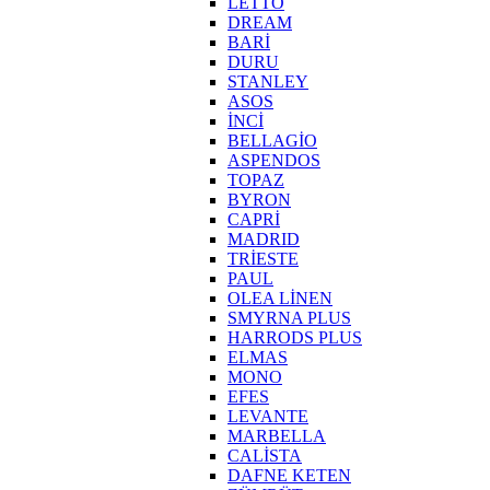
LETTO
DREAM
BARİ
DURU
STANLEY
ASOS
İNCİ
BELLAGİO
ASPENDOS
TOPAZ
BYRON
CAPRİ
MADRID
TRİESTE
PAUL
OLEA LİNEN
SMYRNA PLUS
HARRODS PLUS
ELMAS
MONO
EFES
LEVANTE
MARBELLA
CALİSTA
DAFNE KETEN