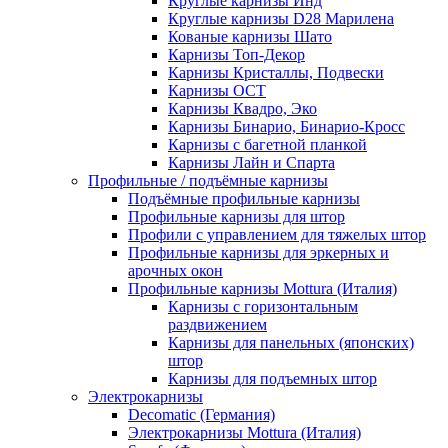
Круглые карнизы Инд
Круглые карнизы D28 Марилена
Кованые карнизы Шато
Карнизы Топ-Декор
Карнизы Кристаллы, Подвески
Карнизы ОСТ
Карнизы Квадро, Эко
Карнизы Бинарио, Бинарио-Кросс
Карнизы с багетной планкой
Карнизы Лайн и Спарта
Профильные / подъёмные карнизы
Подъёмные профильные карнизы
Профильные карнизы для штор
Профили с управлением для тяжелых штор
Профильные карнизы для эркерных и
арочных окон
Профильные карнизы Mottura (Италия)
Карнизы с горизонтальным
раздвижением
Карнизы для панельных (японских)
штор
Карнизы для подъемных штор
Электрокарнизы
Decomatic (Германия)
Электрокарнизы Mottura (Италия)