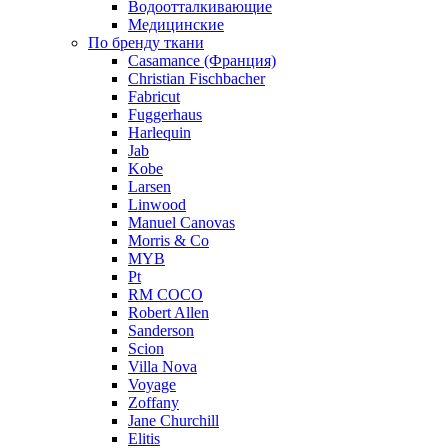
Водоотталкивающие
Медицинские
По бренду ткани
Casamance (Франция)
Christian Fischbacher
Fabricut
Fuggerhaus
Harlequin
Jab
Kobe
Larsen
Linwood
Manuel Canovas
Morris & Co
MYB
Pt
RM COCO
Robert Allen
Sanderson
Scion
Villa Nova
Voyage
Zoffany
Jane Churchill
Elitis