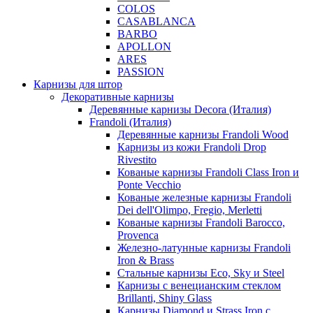
COLOS
CASABLANCA
BARBO
APOLLON
ARES
PASSION
Карнизы для штор
Декоративные карнизы
Деревянные карнизы Decora (Италия)
Frandoli (Италия)
Деревянные карнизы Frandoli Wood
Карнизы из кожи Frandoli Drop
Rivestito
Кованые карнизы Frandoli Class Iron и
Ponte Vecchio
Кованые железные карнизы Frandoli
Dei dell'Olimpo, Fregio, Merletti
Кованые карнизы Frandoli Barocco,
Provenca
Железно-латунные карнизы Frandoli
Iron & Brass
Стальные карнизы Eco, Sky и Steel
Карнизы с венецианским стеклом
Brillanti, Shiny Glass
Карнизы Diamond и Strass Iron с