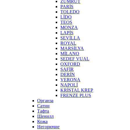
ZÜMRÜT
PARİS
TOLEDO
LİDO
TEOS
MONZA
LAPİS
SEVİLLA
ROYAL
MARSİLYA
MİLANO
SEDEF VUAL
OXFORD
SAFİR
DERİN
VERONA
NAPOLİ
KRİSTAL KREP
FRENZE PLUS
Органза
Сатин
Тафта
Шенилл
Кожа
Негорючие