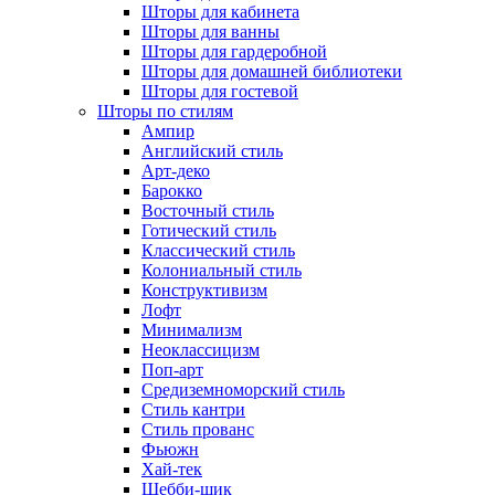
Шторы для кабинета
Шторы для ванны
Шторы для гардеробной
Шторы для домашней библиотеки
Шторы для гостевой
Шторы по стилям
Ампир
Английский стиль
Арт-деко
Барокко
Восточный стиль
Готический стиль
Классический стиль
Колониальный стиль
Конструктивизм
Лофт
Минимализм
Неоклассицизм
Поп-арт
Средиземноморский стиль
Стиль кантри
Стиль прованс
Фьюжн
Хай-тек
Шебби-шик