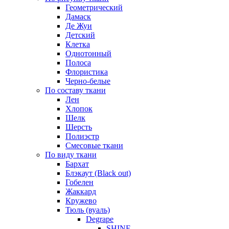
Геометрический
Дамаск
Де Жуи
Детский
Клетка
Однотонный
Полоса
Флористика
Черно-белые
По составу ткани
Лен
Хлопок
Шелк
Шерсть
Полиэстр
Смесовые ткани
По виду ткани
Бархат
Блэкаут (Black out)
Гобелен
Жаккард
Кружево
Тюль (вуаль)
Degrape
SHINE