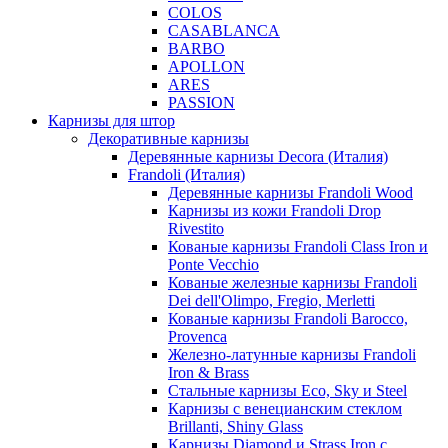
COLOS
CASABLANCA
BARBO
APOLLON
ARES
PASSION
Карнизы для штор
Декоративные карнизы
Деревянные карнизы Decora (Италия)
Frandoli (Италия)
Деревянные карнизы Frandoli Wood
Карнизы из кожи Frandoli Drop
Rivestito
Кованые карнизы Frandoli Class Iron и
Ponte Vecchio
Кованые железные карнизы Frandoli
Dei dell'Olimpo, Fregio, Merletti
Кованые карнизы Frandoli Barocco,
Provenca
Железно-латунные карнизы Frandoli
Iron & Brass
Стальные карнизы Eco, Sky и Steel
Карнизы с венецианским стеклом
Brillanti, Shiny Glass
Карнизы Diamond и Strass Iron с