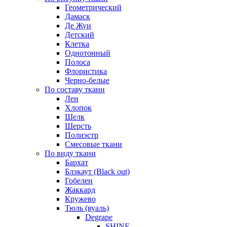
Геометрический
Дамаск
Де Жуи
Детский
Клетка
Однотонный
Полоса
Флористика
Черно-белые
По составу ткани
Лен
Хлопок
Шелк
Шерсть
Полиэстр
Смесовые ткани
По виду ткани
Бархат
Блэкаут (Black out)
Гобелен
Жаккард
Кружево
Тюль (вуаль)
Degrape
SHINE