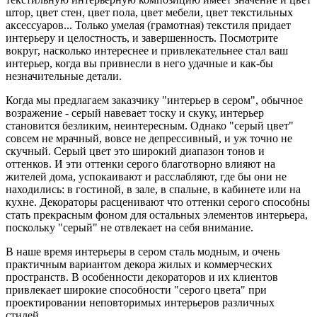
штор, цвет стен, цвет пола, цвет мебели, цвет текстильных
аксессуаров... Только умелая (грамотная) текстиля придает
интерьеру и целостность, и завершенность. Посмотрите
вокруг, насколько интереснее и привлекательнее стал ваш
интерьер, когда вы привнесли в него удачные и как-бы
незначительные детали.
Когда мы предлагаем заказчику "интерьер в сером", обычное
возражение - серый навевает тоску и скуку, интерьер
становится безликим, неинтересным. Однако "серый цвет"
совсем не мрачный, вовсе не депрессивный, и уж точно не
скучный. Серый цвет это широкий диапазон тонов и
оттенков. И эти оттенки серого благотворно влияют на
жителей дома, успокаивают и расслабляют, где бы они не
находились: в гостиной, в зале, в спальне, в кабинете или на
кухне. Декораторы расценивают что оттенки серого способны
стать прекрасным фоном для остальных элементов интерьера,
поскольку "серый" не отвлекает на себя внимание.
В наше время интерьеры в сером сталь модным, и очень
практичным вариантом декора жилых и коммерческих
пространств. В особенности декораторов и их клиентов
привлекает широкие способности "серого цвета" при
проектировании неповторимых интерьеров различных
стилей.