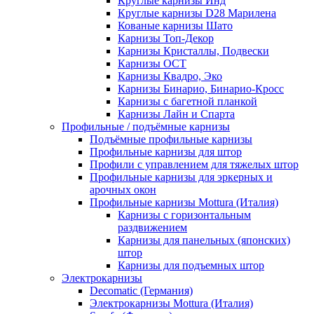
Круглые карнизы Инд
Круглые карнизы D28 Марилена
Кованые карнизы Шато
Карнизы Топ-Декор
Карнизы Кристаллы, Подвески
Карнизы ОСТ
Карнизы Квадро, Эко
Карнизы Бинарио, Бинарио-Кросс
Карнизы с багетной планкой
Карнизы Лайн и Спарта
Профильные / подъёмные карнизы
Подъёмные профильные карнизы
Профильные карнизы для штор
Профили с управлением для тяжелых штор
Профильные карнизы для эркерных и
арочных окон
Профильные карнизы Mottura (Италия)
Карнизы с горизонтальным
раздвижением
Карнизы для панельных (японских)
штор
Карнизы для подъемных штор
Электрокарнизы
Decomatic (Германия)
Электрокарнизы Mottura (Италия)