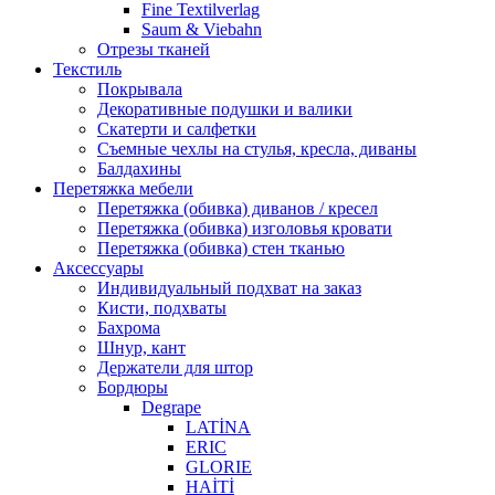
Fine Textilverlag
Saum & Viebahn
Отрезы тканей
Текстиль
Покрывала
Декоративные подушки и валики
Скатерти и салфетки
Cъемные чехлы на стулья, кресла, диваны
Балдахины
Перетяжка мебели
Перетяжка (обивка) диванов / кресел
Перетяжка (обивка) изголовья кровати
Перетяжка (обивка) стен тканью
Аксессуары
Индивидуальный подхват на заказ
Кисти, подхваты
Бахрома
Шнур, кант
Держатели для штор
Бордюры
Degrape
LATİNA
ERIC
GLORIE
HAİTİ