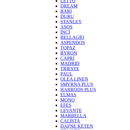
LETTO
DREAM
BARİ
DURU
STANLEY
ASOS
İNCİ
BELLAGİO
ASPENDOS
TOPAZ
BYRON
CAPRİ
MADRID
TRİESTE
PAUL
OLEA LİNEN
SMYRNA PLUS
HARRODS PLUS
ELMAS
MONO
EFES
LEVANTE
MARBELLA
CALİSTA
DAFNE KETEN