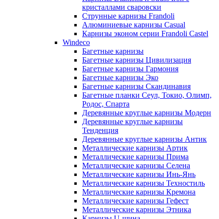
кристаллами сваровски
Струнные карнизы Frandoli
Алюминиевые карнизы Casual
Карнизы эконом серии Frandoli Castel
Windeco
Багетные карнизы
Багетные карнизы Цивилизация
Багетные карнизы Гармония
Багетные карнизы Эко
Багетные карнизы Скандинавия
Багетные планки Сеул, Токио, Олимп,
Родос, Спарта
Деревянные круглые карнизы Модерн
Деревянные круглые карнизы
Тенденция
Деревянные круглые карнизы Антик
Металлические карнизы Артик
Металлические карнизы Прима
Металлические карнизы Селена
Металлические карнизы Инь-Янь
Металлические карнизы Техностиль
Металлические карнизы Кремона
Металлические карнизы Гефест
Металлические карнизы Этника
Карнизы U-шина