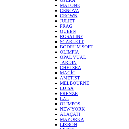
OPERA
MALONE
CENOVA
CROWN
JULIET
PRAG
QUEEN
ROSALINE
SCARLETT
BODRUM SOFT
OLİMPİA
OPAL VUAL
JARDIN
CHELSEA
MAGİC
AMETİST
MELBOURNE
LUISA
FRENZE
LAL
OLİMPOS
NEW YORK
ALAÇATI
MAYORKA
LIZBON