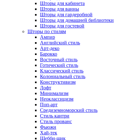
Шторы для кабинета
Шторы для ванны
Шторы для гардеробной
Шторы для домашней библиотеки
Шторы для гостевой
Шторы по стилям
Ампир
Английский стиль
Арт-деко
Барокко
Восточный стиль
Готический стиль
Классический стиль
Колониальный стиль
Конструктивизм
Лофт
Минимализм
Неоклассицизм
Поп-арт
Средиземноморский стиль
Стиль кантри
Стиль прованс
Фьюжн
Хай-тек
Шебби-шик