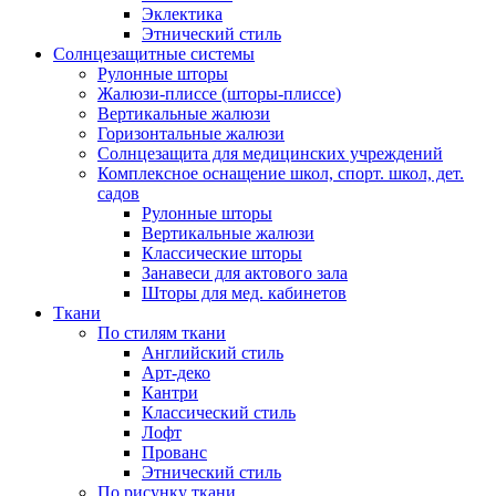
Эклектика
Этнический стиль
Солнцезащитные системы
Рулонные шторы
Жалюзи-плиссе (шторы-плиссе)
Вертикальные жалюзи
Горизонтальные жалюзи
Солнцезащита для медицинских учреждений
Комплексное оснащение школ, спорт. школ, дет.
садов
Рулонные шторы
Вертикальные жалюзи
Классические шторы
Занавеси для актового зала
Шторы для мед. кабинетов
Ткани
По стилям ткани
Английский стиль
Арт-деко
Кантри
Классический стиль
Лофт
Прованс
Этнический стиль
По рисунку ткани