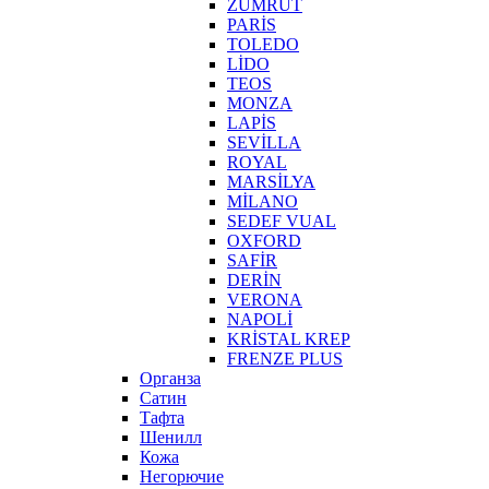
ZÜMRÜT
PARİS
TOLEDO
LİDO
TEOS
MONZA
LAPİS
SEVİLLA
ROYAL
MARSİLYA
MİLANO
SEDEF VUAL
OXFORD
SAFİR
DERİN
VERONA
NAPOLİ
KRİSTAL KREP
FRENZE PLUS
Органза
Сатин
Тафта
Шенилл
Кожа
Негорючие