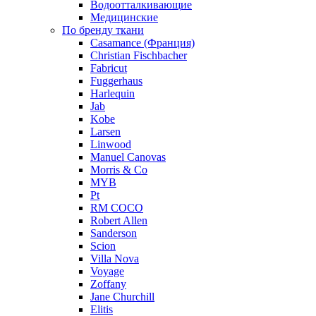
Водоотталкивающие
Медицинские
По бренду ткани
Casamance (Франция)
Christian Fischbacher
Fabricut
Fuggerhaus
Harlequin
Jab
Kobe
Larsen
Linwood
Manuel Canovas
Morris & Co
MYB
Pt
RM COCO
Robert Allen
Sanderson
Scion
Villa Nova
Voyage
Zoffany
Jane Churchill
Elitis