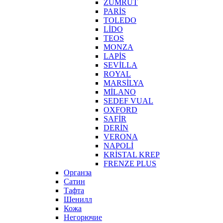
ZÜMRÜT
PARİS
TOLEDO
LİDO
TEOS
MONZA
LAPİS
SEVİLLA
ROYAL
MARSİLYA
MİLANO
SEDEF VUAL
OXFORD
SAFİR
DERİN
VERONA
NAPOLİ
KRİSTAL KREP
FRENZE PLUS
Органза
Сатин
Тафта
Шенилл
Кожа
Негорючие