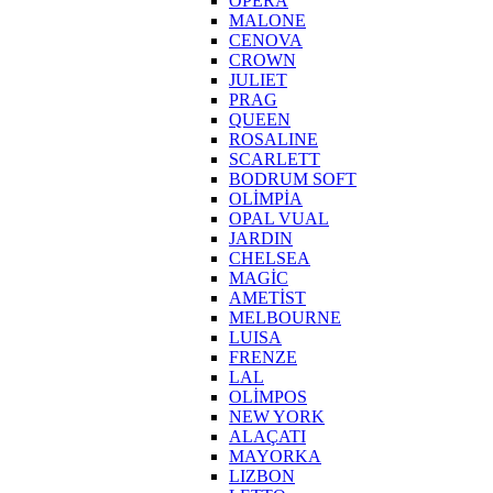
OPERA
MALONE
CENOVA
CROWN
JULIET
PRAG
QUEEN
ROSALINE
SCARLETT
BODRUM SOFT
OLİMPİA
OPAL VUAL
JARDIN
CHELSEA
MAGİC
AMETİST
MELBOURNE
LUISA
FRENZE
LAL
OLİMPOS
NEW YORK
ALAÇATI
MAYORKA
LIZBON