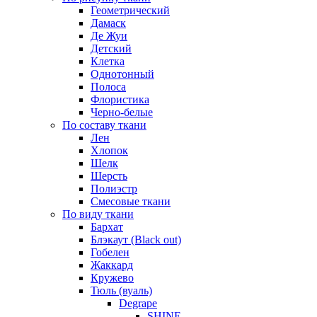
Геометрический
Дамаск
Де Жуи
Детский
Клетка
Однотонный
Полоса
Флористика
Черно-белые
По составу ткани
Лен
Хлопок
Шелк
Шерсть
Полиэстр
Смесовые ткани
По виду ткани
Бархат
Блэкаут (Black out)
Гобелен
Жаккард
Кружево
Тюль (вуаль)
Degrape
SHINE