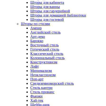
Шторы для кабинета
Шторы для ванны
Шторы для гардеробной
Шторы для домашней библиотеки
Шторы для гостевой
Шторы по стилям
Ампир
Английский стиль
Арт-деко
Барокко
Восточный стиль
Готический стиль
Классический стиль
Колониальный стиль
Конструктивизм
Лофт
Минимализм
Неоклассицизм
Поп-арт
Средиземноморский стиль
Стиль кантри
Стиль прованс
Фьюжн
Хай-тек
Шебби-шик