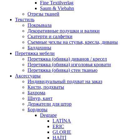
Fine Textilverlag
Saum & Viebahn
Отрезы тканей
Текстиль
Покрывала
Декоративные подушки и валики
Скатерти и салфетки
Cъемные чехлы на стулья, кресла, диваны
Балдахины
Перетяжка мебели
Перетяжка (обивка) диванов / кресел
Перетяжка (обивка) изголовья кровати
Перетяжка (обивка) стен тканью
Аксессуары
Индивидуальный подхват на заказ
Кисти, подхваты
Бахрома
Шнур, кант
Держатели для штор
Бордюры
Degrape
LATİNA
ERIC
GLORIE
HAİTİ