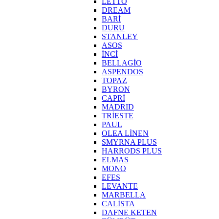
LETTO
DREAM
BARİ
DURU
STANLEY
ASOS
İNCİ
BELLAGİO
ASPENDOS
TOPAZ
BYRON
CAPRİ
MADRID
TRİESTE
PAUL
OLEA LİNEN
SMYRNA PLUS
HARRODS PLUS
ELMAS
MONO
EFES
LEVANTE
MARBELLA
CALİSTA
DAFNE KETEN