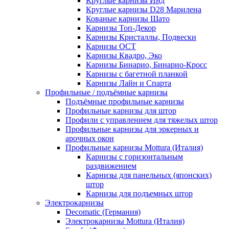
Круглые карнизы Инд
Круглые карнизы D28 Марилена
Кованые карнизы Шато
Карнизы Топ-Декор
Карнизы Кристаллы, Подвески
Карнизы ОСТ
Карнизы Квадро, Эко
Карнизы Бинарио, Бинарио-Кросс
Карнизы с багетной планкой
Карнизы Лайн и Спарта
Профильные / подъёмные карнизы
Подъёмные профильные карнизы
Профильные карнизы для штор
Профили с управлением для тяжелых штор
Профильные карнизы для эркерных и
арочных окон
Профильные карнизы Mottura (Италия)
Карнизы с горизонтальным
раздвижением
Карнизы для панельных (японских)
штор
Карнизы для подъемных штор
Электрокарнизы
Decomatic (Германия)
Электрокарнизы Mottura (Италия)