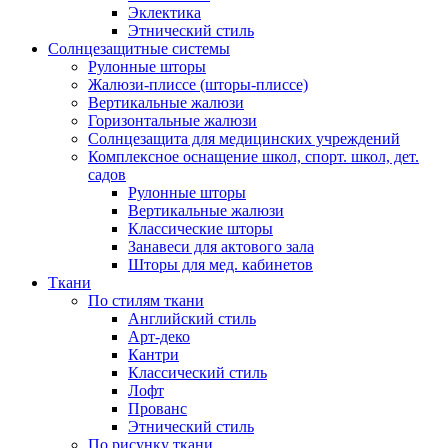
Эклектика
Этнический стиль
Солнцезащитные системы
Рулонные шторы
Жалюзи-плиссе (шторы-плиссе)
Вертикальные жалюзи
Горизонтальные жалюзи
Солнцезащита для медицинских учреждений
Комплексное оснащение школ, спорт. школ, дет.
садов
Рулонные шторы
Вертикальные жалюзи
Классические шторы
Занавеси для актового зала
Шторы для мед. кабинетов
Ткани
По стилям ткани
Английский стиль
Арт-деко
Кантри
Классический стиль
Лофт
Прованс
Этнический стиль
По рисунку ткани