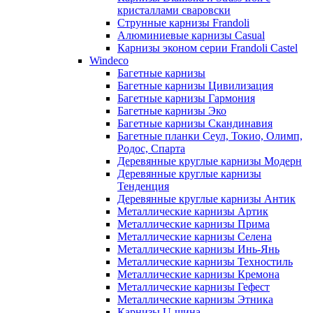
кристаллами сваровски
Струнные карнизы Frandoli
Алюминиевые карнизы Casual
Карнизы эконом серии Frandoli Castel
Windeco
Багетные карнизы
Багетные карнизы Цивилизация
Багетные карнизы Гармония
Багетные карнизы Эко
Багетные карнизы Скандинавия
Багетные планки Сеул, Токио, Олимп,
Родос, Спарта
Деревянные круглые карнизы Модерн
Деревянные круглые карнизы
Тенденция
Деревянные круглые карнизы Антик
Металлические карнизы Артик
Металлические карнизы Прима
Металлические карнизы Селена
Металлические карнизы Инь-Янь
Металлические карнизы Техностиль
Металлические карнизы Кремона
Металлические карнизы Гефест
Металлические карнизы Этника
Карнизы U-шина