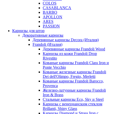
COLOS
CASABLANCA
BARBO
APOLLON
ARES
PASSION
Карнизы для штор
Декоративные карнизы
Деревянные карнизы Decora (Италия)
Frandoli (Италия)
Деревянные карнизы Frandoli Wood
Карнизы из кожи Frandoli Drop
Rivestito
Кованые карнизы Frandoli Class Iron и
Ponte Vecchio
Кованые железные карнизы Frandoli
Dei dell'Olimpo, Fregio, Merletti
Кованые карнизы Frandoli Barocco,
Provenca
Железно-латунные карнизы Frandoli
Iron & Brass
Стальные карнизы Eco, Sky и Steel
Карнизы с венецианским стеклом
Brillanti, Shiny Glass
Карнизы Diamond и Strass Iron с