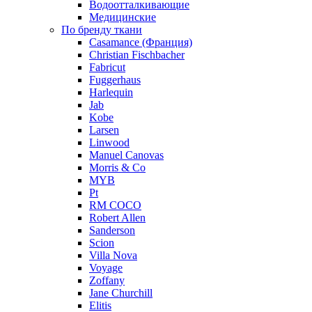
Водоотталкивающие
Медицинские
По бренду ткани
Casamance (Франция)
Christian Fischbacher
Fabricut
Fuggerhaus
Harlequin
Jab
Kobe
Larsen
Linwood
Manuel Canovas
Morris & Co
MYB
Pt
RM COCO
Robert Allen
Sanderson
Scion
Villa Nova
Voyage
Zoffany
Jane Churchill
Elitis